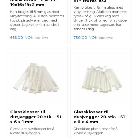
m - 19x16x19x2
19x16x19x2 mm
Kan brukes til 8mm glass med
Kan bruges til 8 mm glas med
vinyl tetning. Alulisten monteres
vinyltætning. Alulisten monteres
typisk på gulv eller veg med
typisk på gulv eller væg med
skruer. Tryk på billed for at kjøpe
skruer. Lagervare kan sendes i
eller læse mere. Lagervare kan
dag.
sendes i dag.
666,00
NOK
730,00
NOK
inkl. Mva
inkl. Mva
Glassklosser til
Glassklosser til
dusjvegger 20 stk. - 51
dusjvegger 20 stk. - 51
x 6 x 1 mm
x 6 x 4 mm
Glassklare plastklosser for å
Glassklare plastklosser for å
klosse dusjveggen
klosse dusjveggen