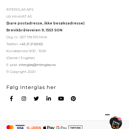
INTERGLAS APS
c/o IntraVAT AS
(bare postadresse, ikke besøksadresse)
Brevikbråteveien 9, 1553 SON
Org. nr.: 927 178 575 MVA
Telefon:
+45 21 21 63 63
Kundeservice 9.00 - 15.00
(Dansk / Engelsk)
E-post:
interglas@interglas.no
© Copyright 2020
Følg Interglas her
1