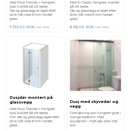
Med Pauli Flamea + hengsler,
Med IG Classic hengsler, kvalitet
tysk kvalitet på sitt beste.
på sitt beste.
Dør og glassvegg er laget etter
Dør og glassvegg er laget etter
dine mål med 8 mm herdet
dine mål med 8 mm herdet
glass.
glass.
9.332,00
NOK
8.165,00
NOK
inkl. Mva
inkl. Mva
Dusjdør montert på
Dusj med skyvedør og
glassvegg
vegg
Med Pauli Flamea + hengsler,
tysk kvalitet på sitt beste.
Flott løsning som fungerer godt i
Inkl. dør og glassvegg laget etter
mange baderom. Med
dine mål med 8 mm herdet
skyveprofil i matt sølv eller mat
glass.
sort.