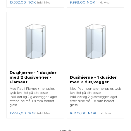
13.332,00
NOK
9.998,00
NOK
inkl. Mva
inkl. Mva
Dusjhjørne - 1 dusjdør
med 2 dusjvegger -
Dusjhjørne - 1 dusjdør
Flamea+
med 2 dusjvegger
Med Pauli Flamea+ hengsler,
Med Pauli pontere-hengsler, tysk
tysk kvalitet på sitt beste.
kvalitet på sitt beste.
Inkl. dør og 2 glassvegger laget
Inkl. dør og 2 glassvegger laget
etter dine mål i 8 mm herdet
etter dine mål i 8 mm herdet
glass.
glass.
15.998,00
NOK
16.832,00
NOK
inkl. Mva
inkl. Mva
Side 1/1