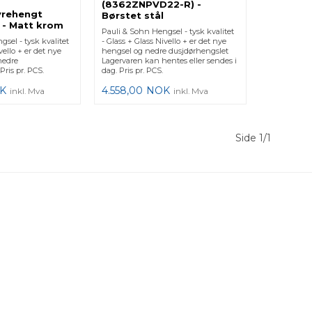
(8362ZNPVD22-R) -
yrehengt
Børstet stål
 - Matt krom
Pauli & Sohn Hengsel - tysk kvalitet
sel - tysk kvalitet
- Glass + Glass Nivello + er det nye
vello + er det nye
hengsel og nedre dusjdørhengslet
nedre
Lagervaren kan hentes eller sendes i
Pris pr. PCS.
dag. Pris pr. PCS.
K
4.558,00
NOK
inkl. Mva
inkl. Mva
Side 1/1