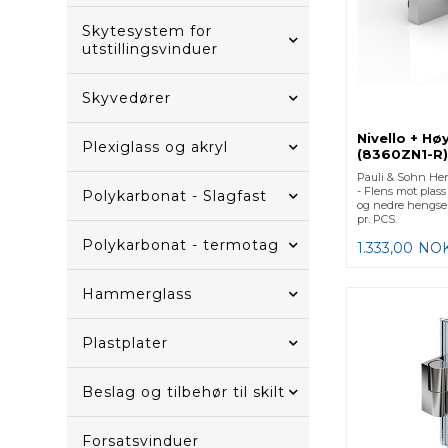
Skytesystem for
utstillingsvinduer
Skyvedører
Nivello + Hø
Plexiglass og akryl
(8360ZN1-R)
Pauli & Sohn Heng
- Flens mot plass 
Polykarbonat - Slagfast
og nedre hengsel 
pr. PCS.
Polykarbonat - termotag
1.333,00
NO
Hammerglass
Plastplater
Beslag og tilbehør til skilt
Forsatsvinduer