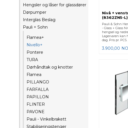
Hengsler og låser for glassdører
Dørpumper
Nivå + vens
(8362ZN5-L)
Interglas Beslag
Pauli & Sohn Heng
Pauli + Sohn
- Glass + Glass Ni
hengsel og nedre
Lagervaren kan h
Flamea+
dag. Pris pr. PCS.
Nivello+
3.900,00
NO
Pontere
TURA
Dørhåndtak og knotter
Flamea
PILLANGO
FARFALLA
PAPILLON
FLINTER
PAVONE
Pauli - Vinkelbrakett
Stabiliseringstenger