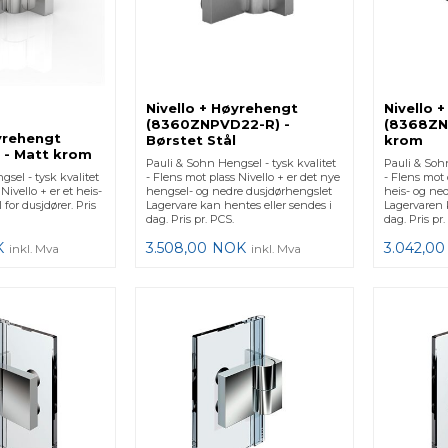
Nivello + Høyrehengt
Nivello 
(8360ZNPVD22-R) -
(8368ZN5
yrehengt
Børstet Stål
krom
 - Matt krom
Pauli & Sohn Hengsel - tysk kvalitet
Pauli & Sohn
sel - tysk kvalitet
- Flens mot plass Nivello + er det nye
- Flens mot 
Nivello + er et heis-
hengsel- og nedre dusjdørhengslet
heis- og ne
for dusjdører. Pris
Lagervare kan hentes eller sendes i
Lagervaren 
dag. Pris pr. PCS.
dag. Pris pr.
K
3.508,00
NOK
3.042,00
inkl. Mva
inkl. Mva