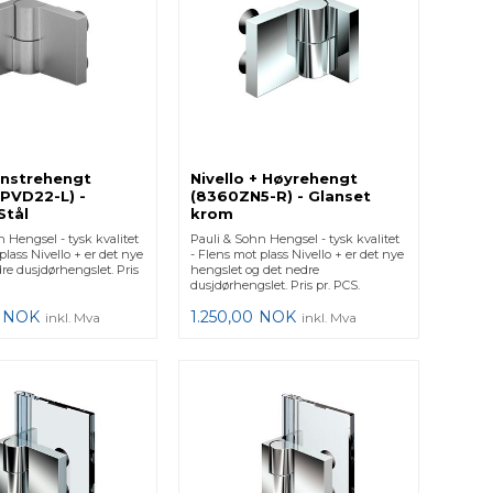
enstrehengt
Nivello + Høyrehengt
PVD22-L) -
(8360ZN5-R) - Glanset
Stål
krom
 Hengsel - tysk kvalitet
Pauli & Sohn Hengsel - tysk kvalitet
plass Nivello + er det nye
- Flens mot plass Nivello + er det nye
re dusjdørhengslet. Pris
hengslet og det nedre
dusjdørhengslet. Pris pr. PCS.
NOK
1.250,00
NOK
inkl. Mva
inkl. Mva