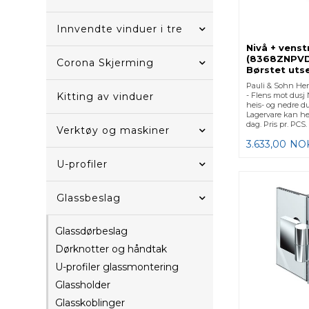
Innvendte vinduer i tre
Nivå + vens
(8368ZNPVD
Corona Skjerming
Børstet uts
Pauli & Sohn Heng
- Flens mot dusj 
Kitting av vinduer
heis- og nedre d
Lagervare kan hen
dag. Pris pr. PCS.
Verktøy og maskiner
3.633,00
NO
U-profiler
Glassbeslag
Glassdørbeslag
Dørknotter og håndtak
U-profiler glassmontering
Glassholder
Glasskoblinger