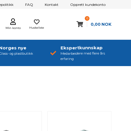
politikk
FAQ
Kontakt
Opprett kundekonto
0
0,00
NOK
Huskeliste
Min konto
Norges nye
Ekspertkunnskap
Glass- og plastbutikk
Medarbeidere med flere års
erfaring