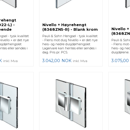
trehengt
22-L) -
Nivello + Høyrehengt
Nivello 
eende
(8368ZN5-R) - Blank krom
(8368ZN1
sel - tysk kvalitet
Pauli & Sohn Hengsel - tysk kvalitet
Nivello + er det nye
- Flens mot dusj Nivello + er det nye
Pauli & Sohn
usjdørhengslet
heis- og nedre dusjdørhengslet
- Flens mot 
tes eller sendes i
Lagervare kan hentes eller sendes i
heis- og ned
dag. Pris pr. PCS.
dusjdørene. 
K
3.042,00
NOK
3.075,00
inkl. Mva
inkl. Mva