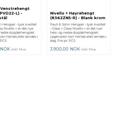
+ Venstrehengt
PVD22-L) -
Nivello + Høyrehengt
stål
(8362ZN5-R) - Blank krom
 Hengsel - tysk kvalitet
Pauli & Sohn Hengsel - tysk kvalitet
ass Nivello + er det nye
- Glass + Glass Nivello + er det nye
nedre dusjdørhengslet
heis- og nedre dusjdørhengslet.
kan hentes eller sendes i
Lagervaren kan hentes eller sendes i
 PCS.
dag. Pris pr. PCS.
NOK
3.900,00
NOK
inkl. Mva
inkl. Mva