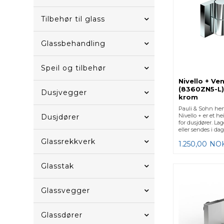
Tilbehør til glass
Glassbehandling
Speil og tilbehør
Nivello + Ve
(8360ZN5-L)
Dusjvegger
krom
Pauli & Sohn heng
Nivello + er et h
Dusjdører
for dusjdører. La
eller sendes i dag
Glassrekkverk
1.250,00
NO
Glasstak
Glassvegger
Glassdører