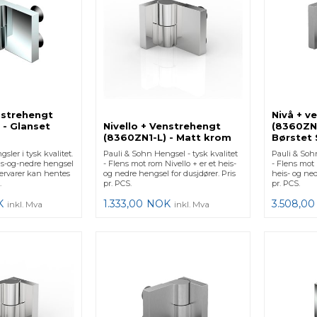
nstrehengt
Nivå + v
 - Glanset
Nivello + Venstrehengt
(8360ZN
(8360ZN1-L) - Matt krom
Børstet 
sler i tysk kvalitet.
Pauli & Sohn Hengsel - tysk kvalitet
Pauli & Sohn
eis-og-nedre hengsel
- Flens mot rom Nivello + er et heis-
- Flens mot 
gervarer kan hentes
og nedre hengsel for dusjdører. Pris
heis- og ned
.
pr. PCS.
pr. PCS.
K
1.333,00
NOK
3.508,00
inkl. Mva
inkl. Mva