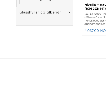
Nivello + Hø
(8362ZN1-R)
Glasshyller og tilbehør
Pauli & Sohn Heng
- Glass + Glass Ni
hengslet og det 
dusjdørhengslet. 
4.067,00
NO