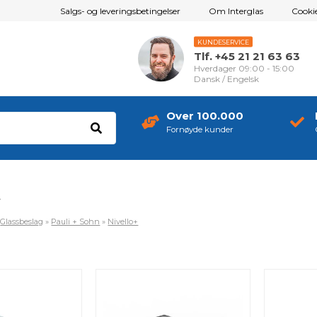
Salgs- og leveringsbetingelser
Om Interglas
Cookie
KUNDESERVICE
Tlf. +45 21 21 63 63
Hverdager 09:00 - 15:00
Dansk / Engelsk
Over 100.000
Fornøyde kunder
+
»
Glassbeslag
»
Pauli + Sohn
»
Nivello+