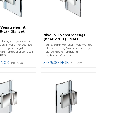
+ Venstrehengt
-L) - Glanset
Nivello + Venstrehengt
(8368ZN1-L) - Matt
 Hengsel - tysk kvalitet
dusj Nivello + er det nye
Pauli & Sohn Hengsel - tysk kvalitet
dre dusjdørhengslet
- Flens mot dusj Nivello + er det nye
kan hentes eller sendes i
heis- og nedre hengslet til
 PCS.
dusjdørene. Pris pr. PCS.
NOK
3.075,00
NOK
inkl. Mva
inkl. Mva