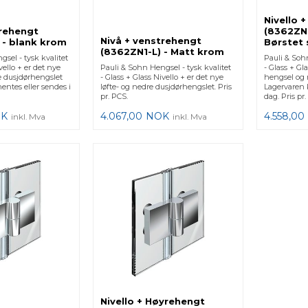
Nivello 
trehengt
(8362ZN
Nivå + venstrehengt
 - blank krom
Børstet 
(8362ZN1-L) - Matt krom
sel - tysk kvalitet
Pauli & Sohn
vello + er det nye
Pauli & Sohn Hengsel - tysk kvalitet
- Glass + Gl
 dusjdørhengslet
- Glass + Glass Nivello + er det nye
hengsel og 
entes eller sendes i
løfte- og nedre dusjdørhengslet. Pris
Lagervaren 
pr. PCS.
dag. Pris pr.
K
4.067,00
NOK
4.558,00
inkl. Mva
inkl. Mva
Nivello + Høyrehengt