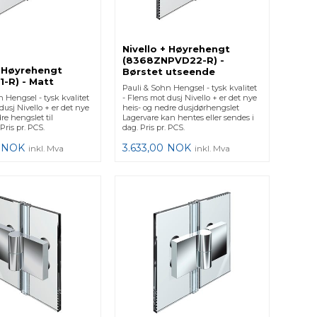
Nivello + Høyrehengt
(8368ZNPVD22-R) -
+ Høyrehengt
Børstet utseende
-R) - Matt
Pauli & Sohn Hengsel - tysk kvalitet
 Hengsel - tysk kvalitet
- Flens mot dusj Nivello + er det nye
dusj Nivello + er det nye
heis- og nedre dusjdørhengslet
re hengslet til
Lagervare kan hentes eller sendes i
Pris pr. PCS.
dag. Pris pr. PCS.
NOK
3.633,00
NOK
inkl. Mva
inkl. Mva