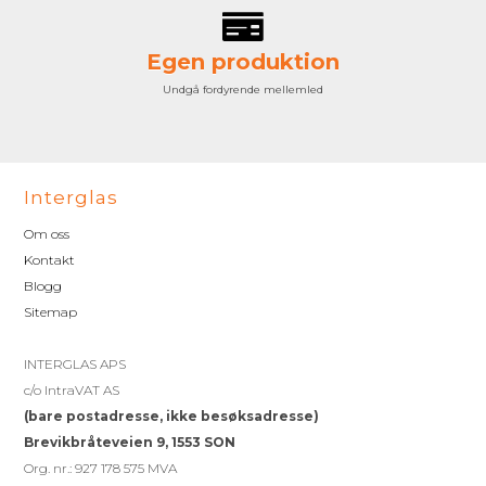
Egen produktion
Undgå fordyrende mellemled
Interglas
Om oss
Kontakt
Blogg
Sitemap
INTERGLAS APS
c/o IntraVAT AS
(bare postadresse, ikke besøksadresse)
Brevikbråteveien 9, 1553 SON
Org. nr.: 927 178 575 MVA