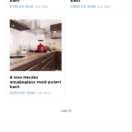
kant
kant
3.715,00
NOK
4.853,00
NOK
inkl. Mva
inkl. Mva
8 mm Herdet
emaljeglass med polert
kant
5.990,00
NOK
inkl. Mva
Side 1/1