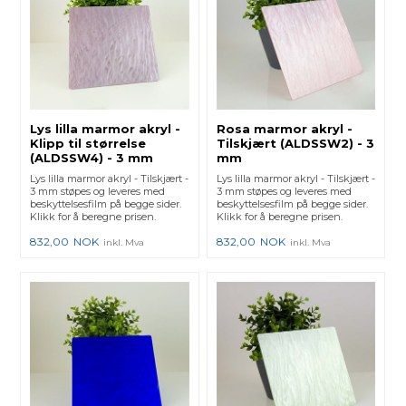
Lys lilla marmor akryl -
Rosa marmor akryl -
Klipp til størrelse
Tilskjært (ALDSSW2) - 3
(ALDSSW4) - 3 mm
mm
Lys lilla marmor akryl - Tilskjært -
Lys lilla marmor akryl - Tilskjært -
3 mm støpes og leveres med
3 mm støpes og leveres med
beskyttelsesfilm på begge sider.
beskyttelsesfilm på begge sider.
Klikk for å beregne prisen.
Klikk for å beregne prisen.
832,00
NOK
832,00
NOK
inkl. Mva
inkl. Mva