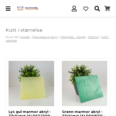
Kutt i størrelse
Du er her:
Forside
»
Plexiglass og akryl
»
Plexiglass - Farget
»
Marmor
»
Kutt i
størrelse
Lys gul marmor akryl -
Grønn marmor akryl -
Tilskjært (ALDST1201) -
Tilskjært (ALDSSW12) -