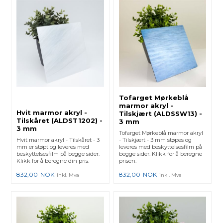
Tofarget Mørkeblå
marmor akryl -
Hvit marmor akryl -
Tilskjært (ALDSSW13) -
Tilskåret (ALDST1202) -
3 mm
3 mm
Tofarget Mørkeblå marmor akryl
Hvit marmor akryl - Tilskåret - 3
- Tilskjært - 3 mm støpes og
mm er støpt og leveres med
leveres med beskyttelsesfilm på
beskyttelsesfilm på begge sider.
begge sider. Klikk for å beregne
Klikk for å beregne din pris.
prisen.
832,00
NOK
832,00
NOK
inkl. Mva
inkl. Mva