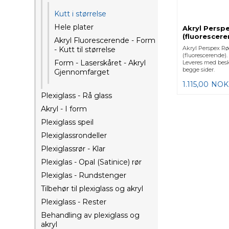
Kutt i størrelse
Hele plater
Akryl Persp
(fluorescer
Akryl Fluorescerende - Form
Akryl Perspex R
- Kutt til størrelse
(fluorescerende)
Form - Laserskåret - Akryl
Leveres med besk
begge sider.
Gjennomfarget
1.115,00
NOK
Plexiglass - Rå glass
Akryl - I form
Plexiglass speil
Plexiglassrondeller
Plexiglassrør - Klar
Plexiglas - Opal (Satinice) rør
Plexiglas - Rundstenger
Tilbehør til plexiglass og akryl
Plexiglass - Rester
Behandling av plexiglass og
akryl