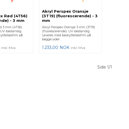
Akryl Perspex Oransje
ex Rød (4T56)
(3T19) (fluorescerende) - 3
ende) - 3 mm
mm
ød 3 mm (4T56)
Akryl Perspex Oransje 3 mm (3T19)
. UV-bestandig.
(fluorescerende). UV-bestandig.
yttelsesfilm på
Leveres med beskyttelsesfilm på
begge sider.
1.233,00
NOK
inkl. Mva
inkl. Mva
Side 1/1