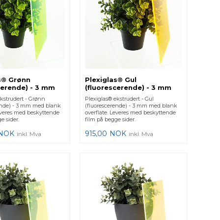
s® Grønn
Plexiglas® Gul
cerende) - 3 mm
(fluorescerende) - 3 mm
ekstrudert - Grønn
Plexiglas® ekstrudert - Gul
ende) - 3 mm med blank
(fluorescerende) - 3 mm med blank
Leveres med beskyttende
overflate. Leveres med beskyttende
e sider.
film på begge sider.
NOK
915,00
NOK
inkl. Mva
inkl. Mva