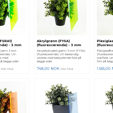
(FSRA1)
Akrylgrønn (FYSA)
Plexigla
ende) - 3 mm
(fluorescerende) - 3 mm
(fluores
t Grønn 3 mm
Akrylekstrudert grønn 3 mm (FYSA)
Plexiglas® 
cerende). UV-
(fluorescerende). UV-bestandig.
(fluorescer
es med
Leveres med beskyttende folie på
overflate. 
på begge sider.
begge sider.
film på begg
748,00
NOK
1.565,00
inkl. Mva
inkl. Mva