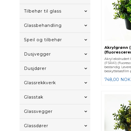
Tilbehør til glass
Glassbehandling
Speil og tilbehør
Akrylgrønn 
(fluorescer
Dusjvegger
Akryl ekstruder
(FSRA1) (fluores
bestandig. Lever
Dusjdører
beskyttelsesfilm 
748,00
NOK
Glassrekkverk
Glasstak
Glassvegger
Glassdører