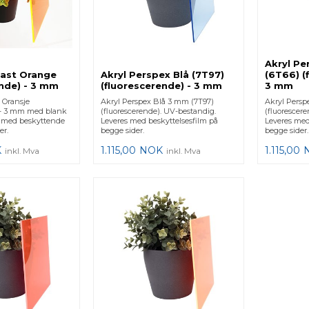
Akryl Pe
Cast Orange
Akryl Perspex Blå (7T97)
(6T66) (
ende) - 3 mm
(fluorescerende) - 3 mm
3 mm
- Oransje
Akryl Perspex Blå 3 mm (7T97)
Akryl Persp
 - 3 mm med blank
(fluorescerende). UV-bestandig.
(fluorescer
es med beskyttende
Leveres med beskyttelsesfilm på
Leveres med
er.
begge sider.
begge sider.
K
1.115,00
NOK
1.115,00
inkl. Mva
inkl. Mva