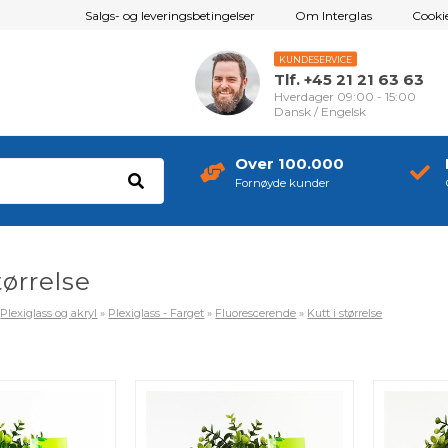
Salgs- og leveringsbetingelser
Om Interglas
Cookie
KUNDESERVICE
Tlf. +45 21 21 63 63
Hverdager 09:00 - 15:00
Dansk / Engelsk
Over 100.000
Fornøyde kunder
tørrelse
»
Plexiglass og akryl
»
Plexiglass - Farget
»
Fluorescerende
»
Kutt i størrelse