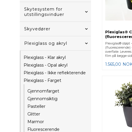
Skytesystem for
utstillingsvinduer
Skyvedører
Plexiglas® 
(fluorescer
Plexiglass og akryl
Plexiglas® støpt 
(fluorescerende)
overflate. Lever
film på begge sid
Plexiglass - Klar akryl
1.565,00
NO
Plexiglass - Opal akryl
Plexiglass - Ikke reflekterende
Plexiglass - Farget
Gjennomfarget
Gjennomsiktig
Pasteller
Glitter
Marmor
Fluorescerende