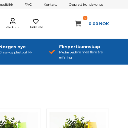
politikk
FAQ
Kontakt
Opprett kundekonto
0
0,00
NOK
Huskeliste
Min konto
Norges nye
Ekspertkunnskap
Glass- og plastbutikk
Medarbeidere med flere års
erfaring