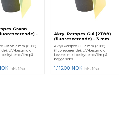
rspex Grønn
fluorescerende) -
Akryl Perspex Gul (2T88)
(fluorescerende) - 3 mm
ex Grønn 3 mm (6T66)
Akryl Perspex Gul 3 mm (2T88)
ende). UV-bestandig.
(fluorescerende). UV-bestandig.
 beskyttelsesfilm på
Leveres med beskyttelsesfilm på
begge sider.
NOK
1.115,00
NOK
inkl. Mva
inkl. Mva