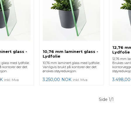
12,76 mm
inert glass -
10,76 mm laminert glass -
Lydfolie
Lydfolie
12,76 mm lam
glass med lydfolie.
10,76 mm laminert glass med lydfolie.
Brukes vanli
å kontorer der det
Vanligvis brukt på kontorer der det
kontorvegge
sjon.
ønskes støyreduksjon.
støyreduksj
K
3.250,00
NOK
3.498,00
inkl. Mva
inkl. Mva
Side 1/1