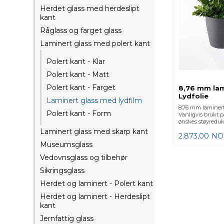
Herdet glass med herdeslipt
kant
Råglass og farget glass
Laminert glass med polert kant
Polert kant - Klar
Polert kant - Matt
Polert kant - Farget
8,76 mm lam
Lydfolie
Laminert glass med lydfilm
8,76 mm laminert 
Polert kant - Form
Vanligvis brukt p
ønskes støyreduk
Laminert glass med skarp kant
2.873,00
NO
Museumsglass
Vedovnsglass og tilbehør
Sikringsglass
Herdet og laminert - Polert kant
Herdet og laminert - Herdeslipt
kant
Jernfattig glass