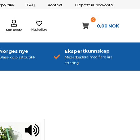
politikk
FAQ
Kontakt
Opprett kundekonto
0
0,00
NOK
Huskeliste
Min konto
Norges nye
Ekspertkunnskap
Glass- og plastbutikk
Medarbeidere med flere års
erfaring