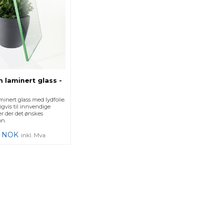
 laminert glass -
inert glass med lydfolie.
gvis til innvendige
r der det ønskes
on.
NOK
inkl. Mva