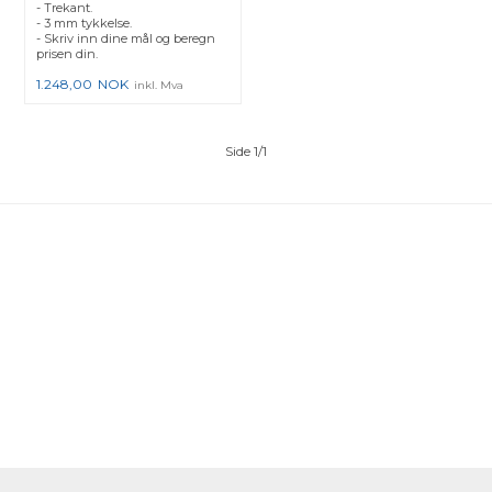
- Trekant.
- 3 mm tykkelse.
- Skriv inn dine mål og beregn
prisen din.
1.248,00
NOK
inkl. Mva
Side 1/1