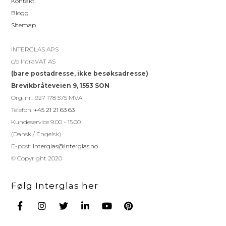
Kontakt
Blogg
Sitemap
INTERGLAS APS
c/o IntraVAT AS
(bare postadresse, ikke besøksadresse)
Brevikbråteveien 9, 1553 SON
Org. nr.: 927 178 575 MVA
Telefon:
+45 21 21 63 63
Kundeservice 9.00 - 15.00
(Dansk / Engelsk)
E-post:
interglas@interglas.no
© Copyright 2020
Følg Interglas her