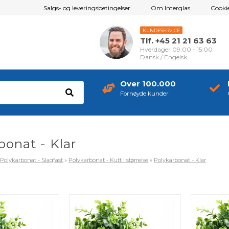
Salgs- og leveringsbetingelser
Om Interglas
Cookie
KUNDESERVICE
Tlf. +45 21 21 63 63
Hverdager 09:00 - 15:00
Dansk / Engelsk
Over 100.000
Fornøyde kunder
bonat - Klar
»
Polykarbonat - Slagfast
»
Polykarbonat - Kutt i størrelse
»
Polykarbonat - Klar