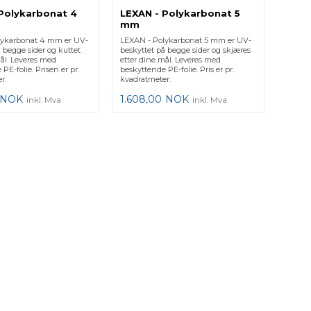
Polykarbonat 4
LEXAN - Polykarbonat 5
mm
lykarbonat 4 mm er UV-
LEXAN - Polykarbonat 5 mm er UV-
 begge sider og kuttet
beskyttet på begge sider og skjæres
mål. Leveres med
etter dine mål. Leveres med
PE-folie. Prisen er pr.
beskyttende PE-folie. Pris er pr.
r.
kvadratmeter.
NOK
1.608,00
NOK
inkl. Mva
inkl. Mva