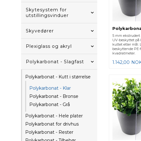
Skytesystem for
utstillingsvinduer
Polykarbona
Skyvedører
5 mm ekstrudert 
UV-beskyttet på 
kuttet etter mål.
Plexiglass og akryl
beskyttende PE-fo
kvadratmeter.
Polykarbonat - Slagfast
1.142,00
NO
Polykarbonat - Kutt i størrelse
Polykarbonat - Klar
Polykarbonat - Bronse
Polykarbonat - Grå
Polykarbonat - Hele plater
Polykarbonat for drivhus
Polykarbonat - Rester
Polykarbonat - Tilbehør