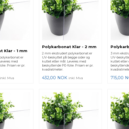
Polykarbonat Klar - 2 mm
Polykarb
t Klar - 1 mm
2 mm ekstrudert polykarbonat er
3 mm ekstru
polykarbonat er
UV-beskyttet på begge sider og
UV-beskytte
 Leveres med
kuttet etter mål. Leveres med
kuttet etter
lie. Prisen er pr.
beskyttende PE-folie. Prisen er pr.
beskyttende 
kvadratmeter.
kvadratmete
432,00
NOK
715,00
N
inkl. Mva
inkl. Mva