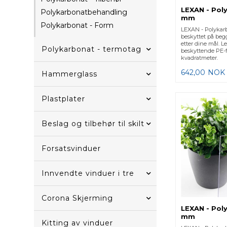
LEXAN - Pol
Polykarbonatbehandling
mm
Polykarbonat - Form
LEXAN - Polykar
beskyttet på begg
etter dine mål. L
Polykarbonat - termotag
beskyttende PE-fo
kvadratmeter.
642,00
NOK
Hammerglass
Plastplater
Beslag og tilbehør til skilt
Forsatsvinduer
Innvendte vinduer i tre
Corona Skjerming
LEXAN - Pol
mm
Kitting av vinduer