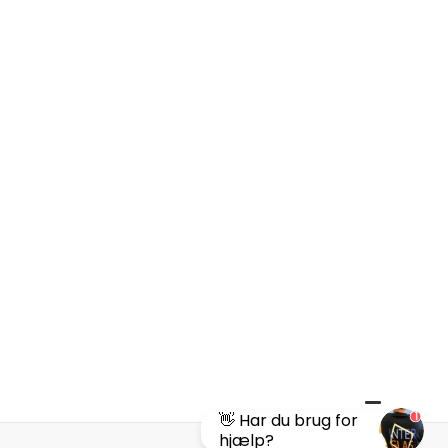
1
👋 Har du brug for
hjælp?