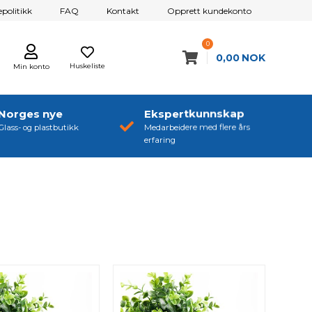
politikk
FAQ
Kontakt
Opprett kundekonto
0
0,00
NOK
Huskeliste
Min konto
Norges nye
Ekspertkunnskap
Glass- og plastbutikk
Medarbeidere med flere års
erfaring