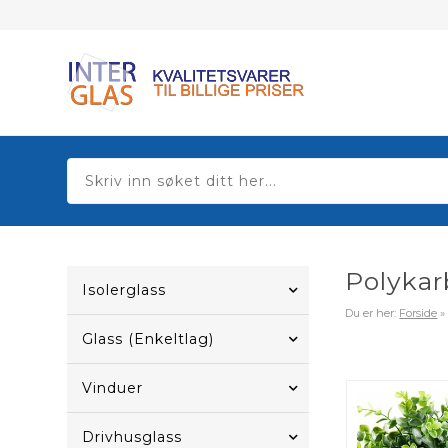
Polykar
Isolerglass
Du er her:
Forside
Glass (Enkeltlag)
Vinduer
Drivhusglass