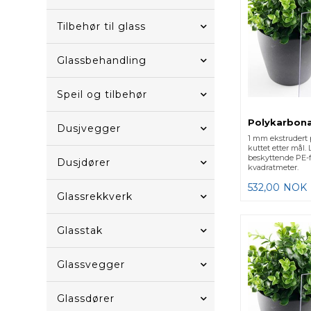
Tilbehør til glass
Glassbehandling
Speil og tilbehør
Polykarbona
Dusjvegger
1 mm ekstrudert 
kuttet etter mål.
beskyttende PE-fo
Dusjdører
kvadratmeter.
532,00
NOK
Glassrekkverk
Glasstak
Glassvegger
Glassdører