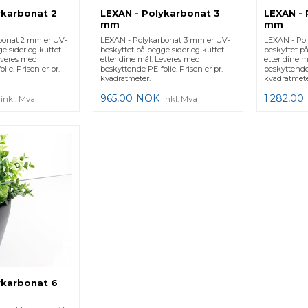
ykarbonat 2
LEXAN - Polykarbonat 3
LEXAN - 
mm
mm
bonat 2 mm er UV-
LEXAN - Polykarbonat 3 mm er UV-
LEXAN - Po
e sider og kuttet
beskyttet på begge sider og kuttet
beskyttet på
everes med
etter dine mål. Leveres med
etter dine 
lie. Prisen er pr.
beskyttende PE-folie. Prisen er pr.
beskyttende 
kvadratmeter.
kvadratmete
965,00
NOK
1.282,00
inkl. Mva
inkl. Mva
ykarbonat 6