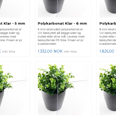
t Klar - 5 mm
Polykarbonat Klar - 6 mm
Polykarb
polykarbonat er
6 mm ekstrudert polykarbonat er
8 mm ekstru
begge sider og
UV-beskyttet på begge sider og
UV-beskytte
 Leveres med
kuttet etter dine mål. Leveres med
kuttet etter
lie. Prisen er pr.
beskyttende PE-folie. Prisen er pr.
beskyttende 
kvadratmeter.
kvadratmete
K
1.332,00
NOK
1.825,00
inkl. Mva
inkl. Mva