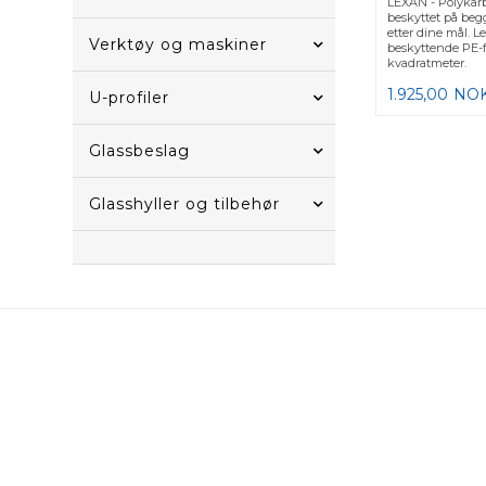
LEXAN - Polykar
beskyttet på begg
etter dine mål. L
Verktøy og maskiner
beskyttende PE-fo
kvadratmeter.
1.925,00
NO
U-profiler
Glassbeslag
Glasshyller og tilbehør