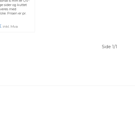
bonat 6 mm er UV-
e sider og kuttet
everes med
lie. Prisen er pr.
K
inkl. Mva
Side 1/1