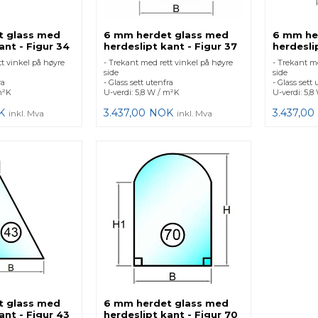
t glass med
6 mm herdet glass med
6 mm he
ant - Figur 34
herdeslipt kant - Figur 37
herdesli
t vinkel på høyre
- Trekant med rett vinkel på høyre
- Trekant me
side
side
ra
- Glass sett utenfra
- Glass sett 
m²K
U-verdi: 5,8 W / m²K
U-verdi: 5,8
K
3.437,00
NOK
3.437,00
inkl. Mva
inkl. Mva
t glass med
6 mm herdet glass med
ant - Figur 43
herdeslipt kant - Figur 70