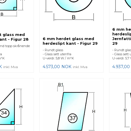
6 mm he
herdesli
t glass med
6 mm herdet glass med
Jernfatt
ant - Figur 28
herdeslipt kant - Figur 29
29
rund topp skrånende
- Rundt glass
- Rundt gla
ra
- Glass sett utenfra
- Glass sett 
m²K
U-verdi: 5,8 W / m²K
U-verdi: 5,7
K
4.573,00
NOK
4.937,00
inkl. Mva
inkl. Mva