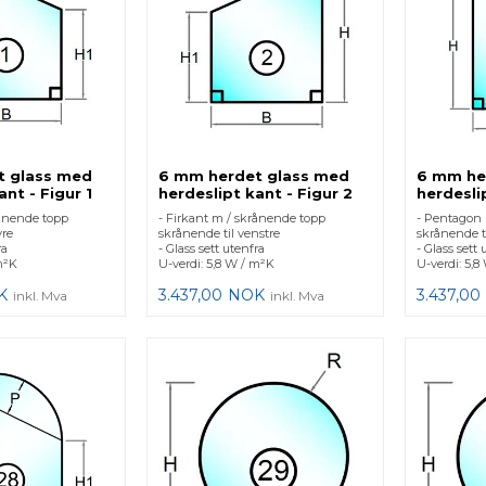
t glass med
6 mm herdet glass med
6 mm he
ant - Figur 1
herdeslipt kant - Figur 2
herdesli
rånende topp
- Firkant m / skrånende topp
- Pentagon 
yre
skrånende til venstre
skrånende t
ra
- Glass sett utenfra
- Glass sett 
m²K
U-verdi: 5,8 W / m²K
U-verdi: 5,8
K
3.437,00
NOK
3.437,00
inkl. Mva
inkl. Mva