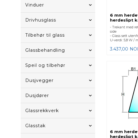
Vinduer
6 mm herde
Drivhusglass
herdeslipt k
- Trekant med ret
side
Tilbehør til glass
- Glass sett utenf
U-verdi: 5,8 W / 
3.437,00
NO
Glassbehandling
Speil og tilbehør
Dusjvegger
Dusjdører
Glassrekkverk
Glasstak
6 mm herde
herdeslipt k