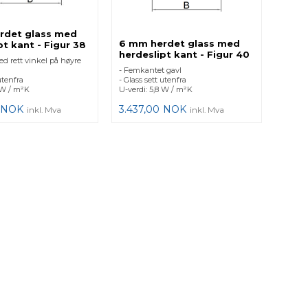
rdet glass med
6 mm herdet glass med
pt kant - Figur 38
herdeslipt kant - Figur 40
d rett vinkel på høyre
- Femkantet gavl
utenfra
- Glass sett utenfra
 W / m²K
U-verdi: 5,8 W / m²K
NOK
3.437,00
NOK
inkl. Mva
inkl. Mva