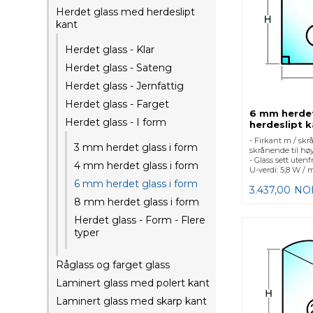
Herdet glass med herdeslipt
kant
Herdet glass - Klar
Herdet glass - Sateng
Herdet glass - Jernfattig
Herdet glass - Farget
6 mm herde
Herdet glass - I form
herdeslipt k
- Firkant m / sk
3 mm herdet glass i form
skrånende til hø
- Glass sett utenf
4 mm herdet glass i form
U-verdi: 5,8 W / 
6 mm herdet glass i form
3.437,00
NO
8 mm herdet glass i form
Herdet glass - Form - Flere
typer
Råglass og farget glass
Laminert glass med polert kant
Laminert glass med skarp kant