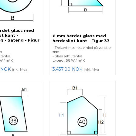
rdet glass med
pt kant -
6 mm herdet glass med
ig - Sateng - Figur
herdeslipt kant - Figur 33
- Trekant med rett vinkel på venstre
ss
side
utenfra
- Glass sett utenfra
 W / m²K
U-verdi: 5,8 W / m²K
NOK
3.437,00
NOK
inkl. Mva
inkl. Mva