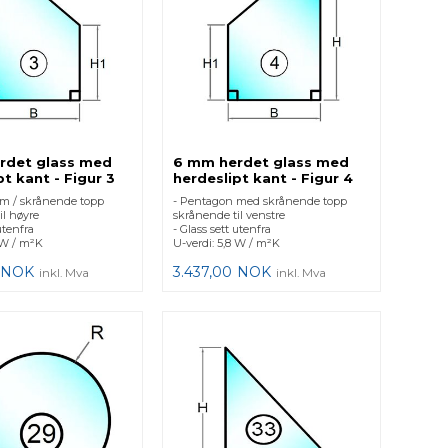
rdet glass med
6 mm herdet glass med
pt kant - Figur 3
herdeslipt kant - Figur 4
m / skrånende topp
- Pentagon med skrånende topp
il høyre
skrånende til venstre
utenfra
- Glass sett utenfra
 W / m²K
U-verdi: 5,8 W / m²K
NOK
3.437,00
NOK
inkl. Mva
inkl. Mva