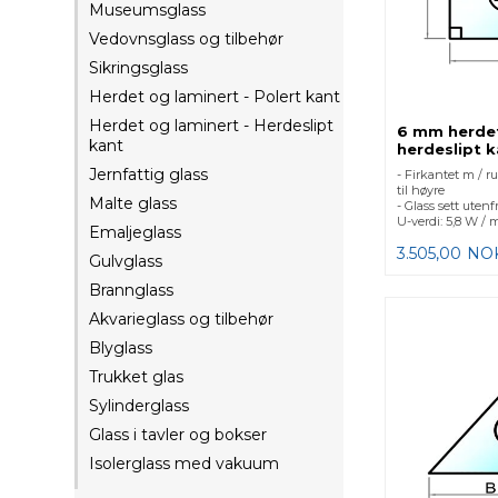
Museumsglass
Vedovnsglass og tilbehør
Sikringsglass
Herdet og laminert - Polert kant
Herdet og laminert - Herdeslipt
6 mm herde
kant
herdeslipt k
Jernfattig glass
- Firkantet m / 
til høyre
Malte glass
- Glass sett utenf
U-verdi: 5,8 W / 
Emaljeglass
3.505,00
NO
Gulvglass
Brannglass
Akvarieglass og tilbehør
Blyglass
Trukket glas
Sylinderglass
Glass i tavler og bokser
Isolerglass med vakuum