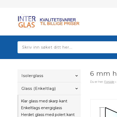
6 mm he
Isolerglass
Du er her:
Forside
Glass (Enkeltlag)
Klar glass med skarp kant
Enkeltlags energiglass
Herdet glass med polert kant