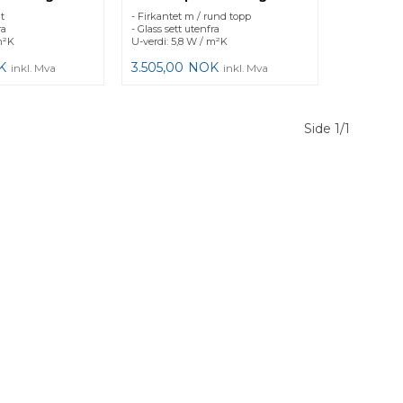
t
- Firkantet m / rund topp
ra
- Glass sett utenfra
m²K
U-verdi: 5,8 W / m²K
K
3.505,00
NOK
inkl. Mva
inkl. Mva
Side 1/1