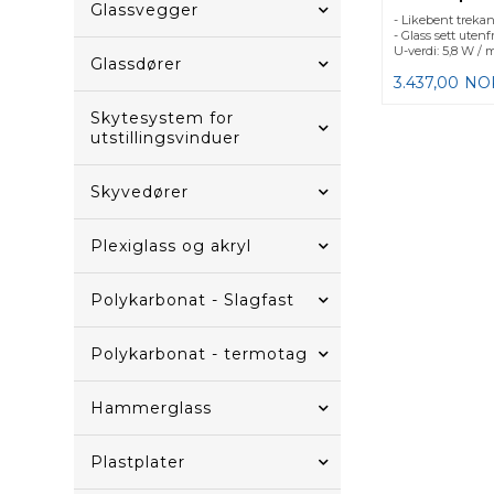
Glassvegger
- Likebent trekan
- Glass sett utenf
U-verdi: 5,8 W / 
Glassdører
3.437,00
NO
Skytesystem for
utstillingsvinduer
Skyvedører
Plexiglass og akryl
Polykarbonat - Slagfast
Polykarbonat - termotag
Hammerglass
Plastplater