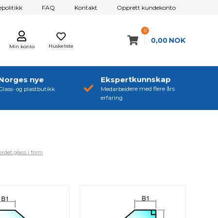
politikk
FAQ
Kontakt
Opprett kundekonto
0
0,00
NOK
Huskeliste
Min konto
Norges nye
Ekspertkunnskap
Glass- og plastbutikk
Medarbeidere med flere års
erfaring
rdet glass i form