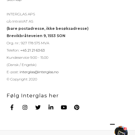
INTERGLAS APS
c/o IntraVAT AS
(bare postadresse, ikke besøksadresse)
Brevikbråteveien 9, 1553 SON
Org. nr.: 927 178 575 MVA
Telefon:
+45 21 21 63 63
Kundeservice 9.00 - 15.00
(Dansk / Engelsk)
E-post:
interglas@interglas.no
© Copyright 2020
Følg Interglas her
1