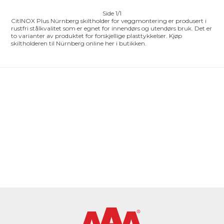
Side 1/1
CitINOX Plus Nürnberg skiltholder for veggmontering er produsert i
rustfri stålkvalitet som er egnet for innendørs og utendørs bruk. Det er
to varianter av produktet for forskjellige plasttykkelser. Kjøp
skiltholderen til Nürnberg online her i butikken.