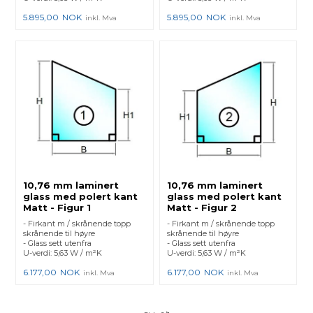
5.895,00
NOK
5.895,00
NOK
inkl. Mva
inkl. Mva
10,76 mm laminert
10,76 mm laminert
glass med polert kant
glass med polert kant
Matt - Figur 1
Matt - Figur 2
- Firkant m / skrånende topp
- Firkant m / skrånende topp
skrånende til høyre
skrånende til høyre
- Glass sett utenfra
- Glass sett utenfra
U-verdi: 5,63 W / m²K
U-verdi: 5,63 W / m²K
6.177,00
NOK
6.177,00
NOK
inkl. Mva
inkl. Mva