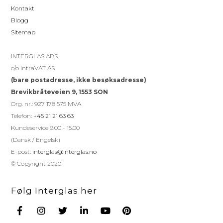
Kontakt
Blogg
Sitemap
INTERGLAS APS
c/o IntraVAT AS
(bare postadresse, ikke besøksadresse)
Brevikbråteveien 9, 1553 SON
Org. nr.: 927 178 575 MVA
Telefon:
+45 21 21 63 63
Kundeservice 9.00 - 15.00
(Dansk / Engelsk)
E-post:
interglas@interglas.no
© Copyright 2020
Følg Interglas her