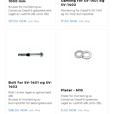
Samling for SV-1401 og
1000 mm
SV-1402
Brukes for montering av
Comenza GlassFit glassrekkverk.
Montering for GlassFit SV-1401
Laget av rustfritt stål (AISI-316).
og SV-1402 bunnprofiler.
127,00
NOK
17,00
NOK
inkl. Mva
inkl. Mva
Bolt for SV-1401 og SV-
1402
Plater - M10
Bolt / anker laget av galvanisert
stål.
Plater for montering av
Brukes til montering av
Comenza GlassFit-systemer.
bunnprofiler for betongrekkverk.
Laget av rustfritt stål (AISI-316).
108,00
NOK
3,00
NOK
inkl. Mva
inkl. Mva