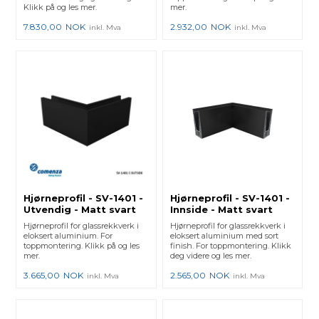
Klikk på og les mer.
mer.
7.830,00
NOK
2.932,00
NOK
inkl. Mva
inkl. Mva
Hjørneprofil - SV-1401 -
Hjørneprofil - SV-1401 -
Utvendig - Matt svart
Innside - Matt svart
Hjørneprofil for glassrekkverk i
Hjørneprofil for glassrekkverk i
eloksert aluminium. For
eloksert aluminium med sort
toppmontering. Klikk på og les
finish. For toppmontering. Klikk
mer.
deg videre og les mer.
3.665,00
NOK
2.565,00
NOK
inkl. Mva
inkl. Mva