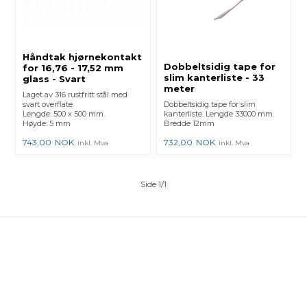
Håndtak hjørnekontakt
Dobbeltsidig tape for
for 16,76 - 17,52 mm
slim kanterliste - 33
glass - Svart
meter
Laget av 316 rustfritt stål med
svart overflate.
Dobbeltsidig tape for slim
Lengde: 500 x 500 mm.
kanterliste. Lengde 33000 mm.
Høyde: 5 mm
Bredde 12mm
743,00
NOK
732,00
NOK
inkl. Mva
inkl. Mva
Side 1/1