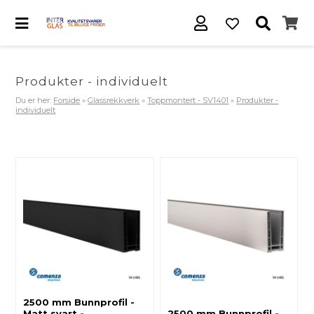
Produkter - individuelt
Du er her:
Forside
»
Glassrekkverk
»
Toppmontert - SV1401
»
Produkter -
individuelt
2500 mm Bunnprofil -
Matt svart -
2500 mm Bunnprofil -