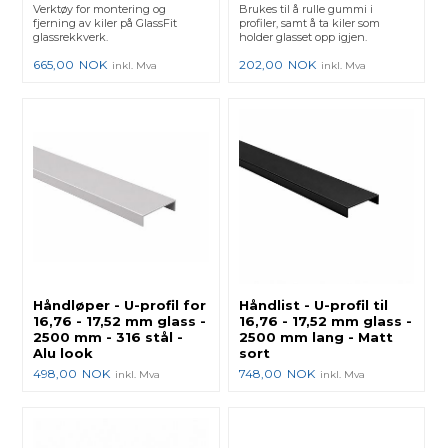
Verktøy for montering og
Brukes til å rulle gummi i
fjerning av kiler på GlassFit
profiler, samt å ta kiler som
glassrekkverk.
holder glasset opp igjen.
665,00
NOK
202,00
NOK
inkl. Mva
inkl. Mva
Håndløper - U-profil for
Håndlist - U-profil til
16,76 - 17,52 mm glass -
16,76 - 17,52 mm glass -
2500 mm - 316 stål -
2500 mm lang - Matt
Alu look
sort
498,00
NOK
748,00
NOK
inkl. Mva
inkl. Mva