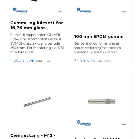
Gummi- og kilesett for
16,76 mm glass
Passer til toppmontert GlassFit
100 mm EPDM gummi
SV1401 og sidemontert GlassFit
SV1402 glassrekkverk. Lengde
Ser pent ut og forhindrer at
2500 mm. For montering av 16,76
smuss setter seg fast mellom
mm tykt glass.
glassene i glassrekkverket.
1.165,00
NOK
72,00
NOK
inkl. Mva
inkl. Mva
Gjengestang - M12 -