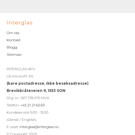
Interglas
Om oss
Kontakt
Blogg
Sitemap
INTERGLAS APS
c/o IntraVAT AS
(bare postadresse, ikke besøksadresse)
Brevikbråteveien 9, 1553 SON
Org. nr.: 927 178 575 MVA
Telefon:
+45 21 21 63 63
Kundeservice 9.00 - 15.00
(Dansk / Engelsk)
E-post:
interglas@interglas.no
© Copyright 2020