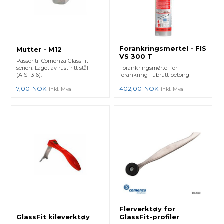
Forankringsmørtel - FIS
Mutter - M12
VS 300 T
Passer til Comenza GlassFit-
serien. Laget av rustfritt stål
Forankringsmørtel for
(AISI-316).
forankring i ubrutt betong
7,00
NOK
402,00
NOK
inkl. Mva
inkl. Mva
Flerverktøy for
GlassFit kileverktøy
GlassFit-profiler