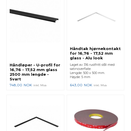
Håndtak hjørnekontakt
for 16,76 - 17,52 mm
glass - Alu look
Håndløper - U-profil for
Laget av 316 rustfritt stål med
satinoverflate.
16,76 - 17,52 mm glass
Lengde: 500 x 500 mm.
2500 mm lengde -
Høyde: 5 mm
Svart
748,00
NOK
643,00
NOK
inkl. Mva
inkl. Mva