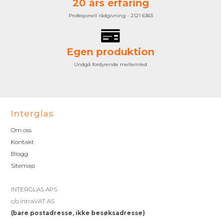
20 års erfaring
Profesjonell rådgivning - 2121 6363
Egen produktion
Undgå fordyrende mellemled
Interglas
Om oss
Kontakt
Blogg
Sitemap
INTERGLAS APS
c/o IntraVAT AS
(bare postadresse, ikke besøksadresse)