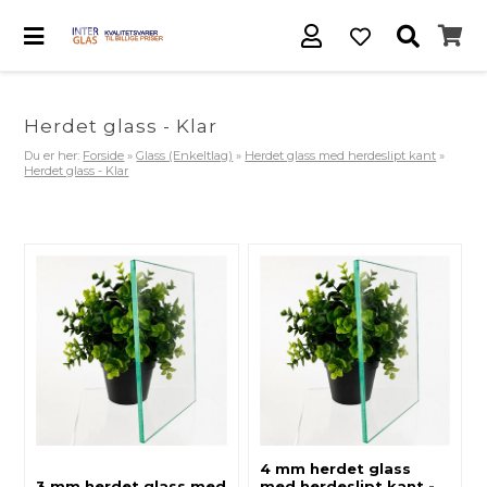
Herdet glass - Klar
Du er her:
Forside
»
Glass (Enkeltlag)
»
Herdet glass med herdeslipt kant
»
Herdet glass - Klar
4 mm herdet glass
3 mm herdet glass med
med herdeslipt kant -