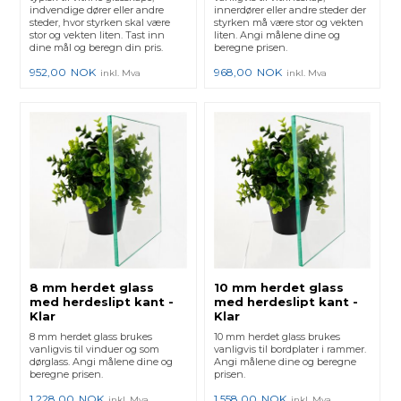
indvendige dører eller andre
innerdører eller andre steder der
steder, hvor styrken skal være
styrken må være stor og vekten
stor og vekten liten. Tast inn
liten. Angi målene dine og
dine mål og beregn din pris.
beregne prisen.
952,00
NOK
968,00
NOK
inkl. Mva
inkl. Mva
8 mm herdet glass
10 mm herdet glass
med herdeslipt kant -
med herdeslipt kant -
Klar
Klar
8 mm herdet glass brukes
10 mm herdet glass brukes
vanligvis til vinduer og som
vanligvis til bordplater i rammer.
dørglass. Angi målene dine og
Angi målene dine og beregne
beregne prisen.
prisen.
1.228,00
NOK
1.558,00
NOK
inkl. Mva
inkl. Mva