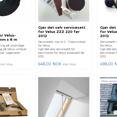
Gjør det selv servicesett
Gjør det
for Velux ZZZ 220 før
for Velu
r Velux-
2012
2012
mm x 8 m
Servicesett, nok til 2 - 5 takvinduer
Servicesett, 
ring på utvendige
fra Velux.
fra Velux.
g på Velux-vinduer
Gjør-det-selv servicesett for
Gjør-det-selv
uer. Lagervarer
takvinduer fra Velux produsert før
takvinduer f
2012.
2012.
648,00
NOK
498,00
inkl. Mva
inkl. Mva
Flere varian