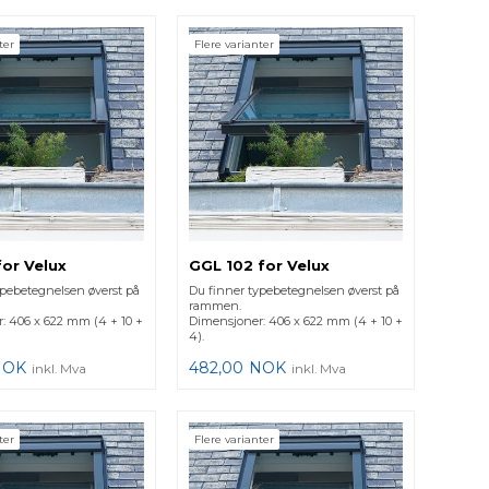
ter
Flere varianter
for Velux
GGL 102 for Velux
ypebetegnelsen øverst på
Du finner typebetegnelsen øverst på
rammen.
: 406 x 622 mm (4 + 10 +
Dimensjoner: 406 x 622 mm (4 + 10 +
4).
NOK
482,00
NOK
inkl. Mva
inkl. Mva
ter
Flere varianter