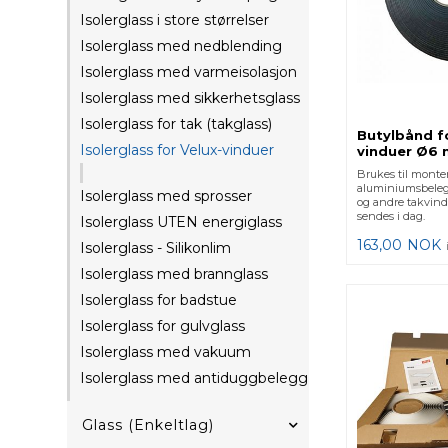
Isolerglass i store størrelser
Isolerglass med nedblending
Isolerglass med varmeisolasjon
Isolerglass med sikkerhetsglass
Isolerglass for tak (takglass)
Butylbånd fo
Isolerglass for Velux-vinduer
vinduer Ø6 
Brukes til monte
aluminiumsbeleg
Isolerglass med sprosser
og andre takvind
sendes i dag.
Isolerglass UTEN energiglass
163,00
NOK
Isolerglass - Silikonlim
Isolerglass med brannglass
Isolerglass for badstue
Isolerglass for gulvglass
Isolerglass med vakuum
Isolerglass med antiduggbelegg
Glass (Enkeltlag)