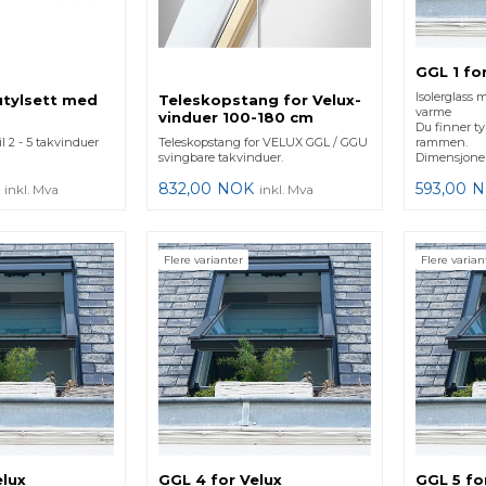
GGL 1 fo
Isolerglass 
tylsett med
Teleskopstang for Velux-
varme
vinduer 100-180 cm
Du finner t
il 2 - 5 takvinduer
Teleskopstang for VELUX GGL / GGU
rammen.
svingbare takvinduer.
Dimensjoner
832,00
NOK
593,00
N
inkl. Mva
inkl. Mva
Flere varianter
Flere varian
elux
GGL 4 for Velux
GGL 5 fo