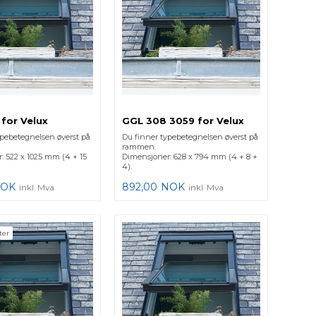
for Velux
GGL 308 3059 for Velux
ypebetegnelsen øverst på
Du finner typebetegnelsen øverst på
rammen.
: 522 x 1025 mm (4 + 15
Dimensjoner: 628 x 794 mm (4 + 8 +
4).
OK
892,00
NOK
inkl. Mva
inkl. Mva
ter