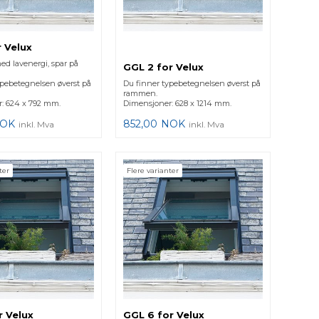
r Velux
med lavenergi, spar på
GGL 2 for Velux
ypebetegnelsen øverst på
Du finner typebetegnelsen øverst på
rammen.
: 624 x 792 mm.
Dimensjoner: 628 x 1214 mm.
OK
852,00
NOK
inkl. Mva
inkl. Mva
ter
Flere varianter
r Velux
GGL 6 for Velux