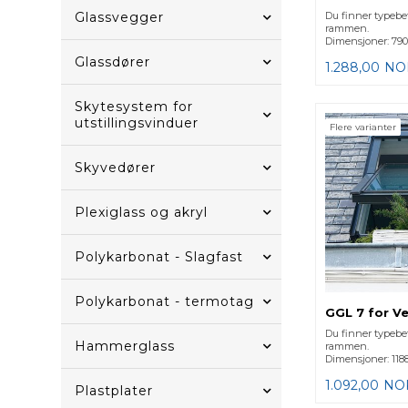
Glassvegger
Du finner typebe
rammen.
Dimensjoner: 790
Glassdører
1.288,00
NO
Skytesystem for
utstillingsvinduer
Flere varianter
Skyvedører
Plexiglass og akryl
Polykarbonat - Slagfast
Polykarbonat - termotag
GGL 7 for Ve
Du finner typebe
Hammerglass
rammen.
Dimensjoner: 118
1.092,00
NO
Plastplater