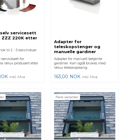
 selv servicesett
x ZZZ 220K etter
Adapter for
teleskopstenger og
nok til 2 - 5 takvinduer
manuelle gardiner
-servicesett for
Adapter for manuelt betjente
ra Velux produsert etter
gardiner. Kan også brukes med
Velux teleskopstang.
NOK
163,00
NOK
inkl. Mva
inkl. Mva
ter
Flere varianter