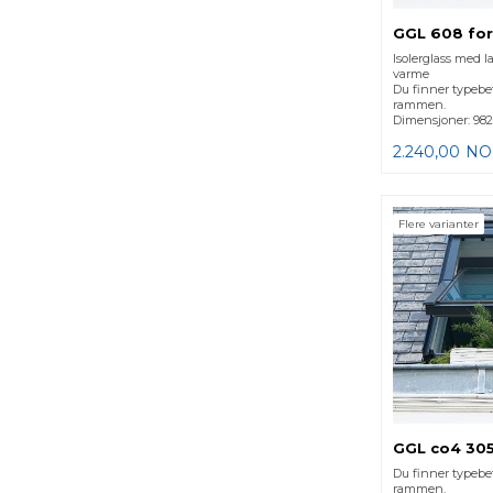
GGL 608 for
Isolerglass med l
varme
Du finner typebe
rammen.
Dimensjoner: 982
2.240,00
NO
Flere varianter
GGL co4 305
Du finner typebe
rammen.