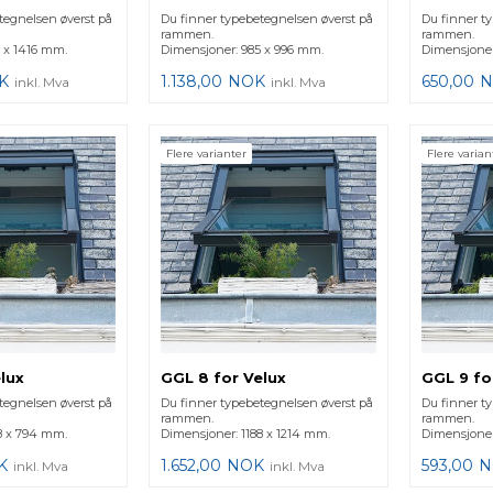
tegnelsen øverst på
Du finner typebetegnelsen øverst på
Du finner t
rammen.
rammen.
 x 1416 mm.
Dimensjoner: 985 x 996 mm.
Dimensjoner
K
1.138,00
NOK
650,00
N
inkl. Mva
inkl. Mva
Flere varianter
Flere varian
lux
GGL 8 for Velux
GGL 9 fo
tegnelsen øverst på
Du finner typebetegnelsen øverst på
Du finner t
rammen.
rammen.
8 x 794 mm.
Dimensjoner: 1188 x 1214 mm.
Dimensjoner
K
1.652,00
NOK
593,00
N
inkl. Mva
inkl. Mva