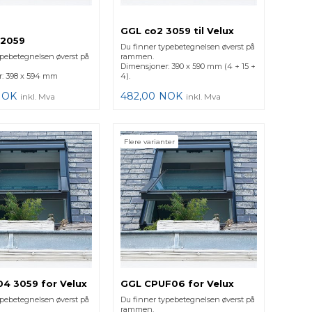
GGL co2 3059 til Velux
 2059
Du finner typebetegnelsen øverst på
ypebetegnelsen øverst på
rammen.
Dimensjoner: 390 x 590 mm (4 + 15 +
r: 398 x 594 mm
4).
NOK
482,00
NOK
inkl. Mva
inkl. Mva
Flere varianter
4 3059 for Velux
GGL CPUF06 for Velux
ypebetegnelsen øverst på
Du finner typebetegnelsen øverst på
rammen.