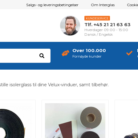
Salgs- og leveringsbetingelser
Om Interglas
Cookie
KUNDESERVICE
Tlf. +45 21 21 63 63
Hverdager 09:00 - 15:00
Dansk / Engelsk
Over 100.000
Fornøyde kunder
ille isolerglass til dine Velux-vinduer, samt tilbehør.