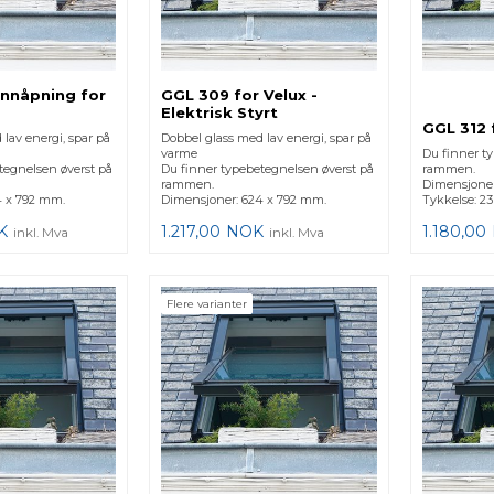
nnåpning for
GGL 309 for Velux -
Elektrisk Styrt
GGL 312 
lav energi, spar på
Dobbel glass med lav energi, spar på
varme
Du finner t
tegnelsen øverst på
Du finner typebetegnelsen øverst på
rammen.
rammen.
Dimensjoner
4 x 792 mm.
Dimensjoner: 624 x 792 mm.
Tykkelse: 2
K
1.217,00
NOK
1.180,00
inkl. Mva
inkl. Mva
Flere varianter