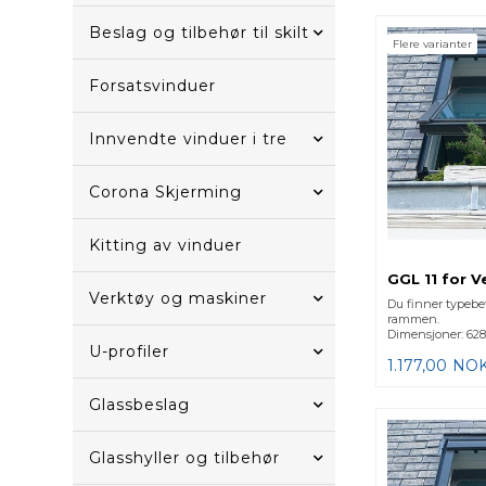
Beslag og tilbehør til skilt
Flere varianter
Forsatsvinduer
Innvendte vinduer i tre
Corona Skjerming
Kitting av vinduer
GGL 11 for V
Verktøy og maskiner
Du finner typebe
rammen.
Dimensjoner: 628
U-profiler
1.177,00
NO
Glassbeslag
Glasshyller og tilbehør