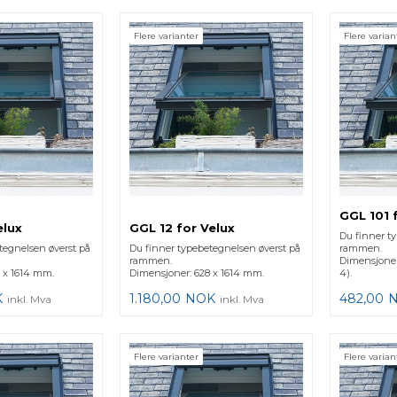
Flere varianter
Flere varian
GGL 101 
elux
GGL 12 for Velux
Du finner t
tegnelsen øverst på
Du finner typebetegnelsen øverst på
rammen.
rammen.
Dimensjoner
 x 1614 mm.
Dimensjoner: 628 x 1614 mm.
4).
K
1.180,00
NOK
482,00
inkl. Mva
inkl. Mva
Flere varianter
Flere varian