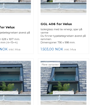
GGL 406 for Velux
for Velux
Isolerglass med lav energi, spar på
ypebetegnelsen øverst på
varme
Du finner typebetegnelsen øverst på
: 628 x 1617 mm.
rammen.
3 mm (4+15+4).
Dimensjoner: 790 x 998 mm.
NOK
1.503,00
NOK
inkl. Mva
inkl. Mva
Flere varianter