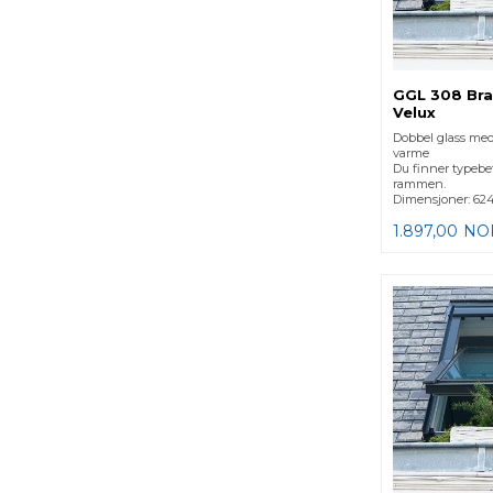
GGL 308 Bra
Velux
Dobbel glass med 
varme
Du finner typebe
rammen.
Dimensjoner: 62
1.897,00
NO