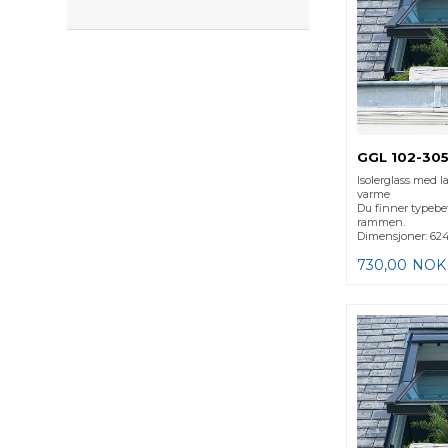
GGL 102-305
Isolerglass med l
varme
Du finner typebe
rammen.
Dimensjoner: 62
730,00
NOK