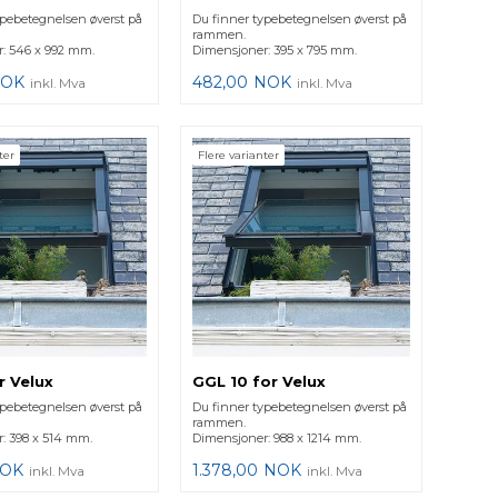
ypebetegnelsen øverst på
Du finner typebetegnelsen øverst på
rammen.
: 546 x 992 mm.
Dimensjoner: 395 x 795 mm.
OK
482,00
NOK
inkl. Mva
inkl. Mva
ter
Flere varianter
r Velux
GGL 10 for Velux
ypebetegnelsen øverst på
Du finner typebetegnelsen øverst på
rammen.
: 398 x 514 mm.
Dimensjoner: 988 x 1214 mm.
OK
1.378,00
NOK
inkl. Mva
inkl. Mva