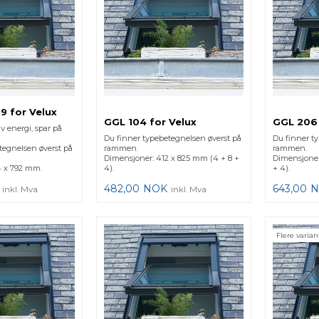
9 for Velux
GGL 104 for Velux
GGL 206 
av energi, spar på
Du finner typebetegnelsen øverst på
Du finner t
tegnelsen øverst på
rammen.
rammen.
Dimensjoner: 412 x 825 mm (4 + 8 +
Dimensjoner
4 x 792 mm.
4).
+ 4).
482,00
NOK
643,00
N
inkl. Mva
inkl. Mva
Flere varian