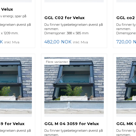
 Velux
av energi, spar på
GGL C02 for Velux
GGL co2
tegnelsen øverst på
Du finner typebetegnelsen øverst på
Du finner t
rammen.
rammen.
 x 1209 mm.
Dimensjoner: 388 x 585 mm
Dimensjone
K
482,00
NOK
720,00
inkl. Mva
inkl. Mva
Flere varianter
9 for Velux
GGL M 04 3059 for Velux
GGL MK 0
tegnelsen øverst på
Du finner typebetegnelsen øverst på
Du finner t
rammen.
rammen.