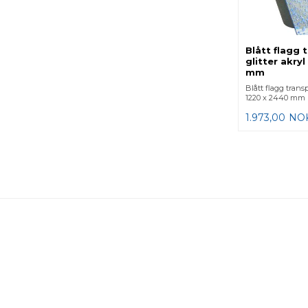
Blått flagg 
glitter akry
mm
Blått flagg transp
1220 x 2440 mm
1.973,00
NO