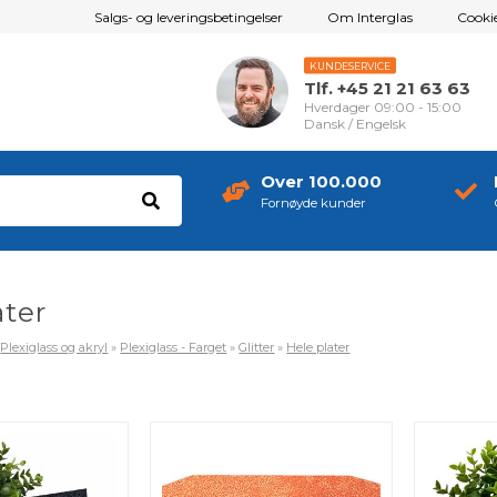
Salgs- og leveringsbetingelser
Om Interglas
Cookie
KUNDESERVICE
Tlf. +45 21 21 63 63
Hverdager 09:00 - 15:00
Dansk / Engelsk
Over 100.000
Fornøyde kunder
ater
»
Plexiglass og akryl
»
Plexiglass - Farget
»
Glitter
»
Hele plater