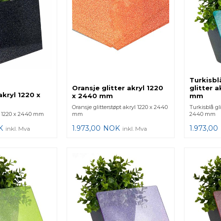
Turkisbl
Oransje glitter akryl 1220
glitter 
akryl 1220 x
x 2440 mm
mm
Oransje glitterstøpt akryl 1220 x 2440
Turkisblå gli
yl 1220 x 2440 mm
mm
2440 mm
K
1.973,00
NOK
1.973,00
inkl. Mva
inkl. Mva