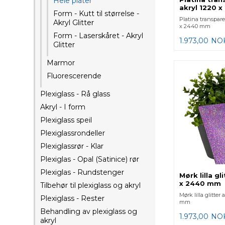
Hele plater
akryl 1220 
Form - Kutt til størrelse -
Platina transparen
Akryl Glitter
x 2440 mm
Form - Laserskåret - Akryl
1.973,00
NO
Glitter
Marmor
Fluorescerende
Plexiglass - Rå glass
Akryl - I form
Plexiglass speil
Plexiglassrondeller
Plexiglassrør - Klar
Plexiglas - Opal (Satinice) rør
Plexiglas - Rundstenger
Mørk lilla gl
x 2440 mm
Tilbehør til plexiglass og akryl
Mørk lilla glitter
Plexiglass - Rester
mm
Behandling av plexiglass og
1.973,00
NO
akryl