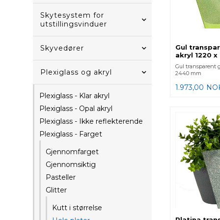
Skytesystem for
utstillingsvinduer
Gul transpar
Skyvedører
akryl 1220 
Gul transparent gl
Plexiglass og akryl
2440 mm
1.973,00
NO
Plexiglass - Klar akryl
Plexiglass - Opal akryl
Plexiglass - Ikke reflekterende
Plexiglass - Farget
Gjennomfarget
Gjennomsiktig
Pasteller
Glitter
Kutt i størrelse
Platina tran