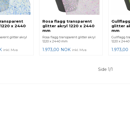
transparent
Rosa flagg transparent
Gullflag
l 1220 x 2440
glitter akryl 1220 x 2440
glitter 
mm
mm
arent glitter akryl
Rosa flagg transparent glitter akryl
Gullflagg tr
1220 x 2440 mm
1220 x 244
K
1.973,00
NOK
1.973,00
inkl. Mva
inkl. Mva
Side 1/1