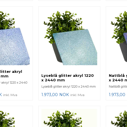
itter akryl
Lyseblå glitter akryl 1220
Nattblå g
0 mm
x 2440 mm
x 2440
 akryl 1220 x 2440
Lyseblå glitter akryl 1220 x 2440 mm
Nattblå glit
K
1.973,00
NOK
1.973,00
inkl. Mva
inkl. Mva