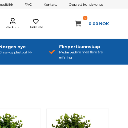
politikk
FAQ
Kontakt
Opprett kundekonto
0
0,00
NOK
Huskeliste
Min konto
Norges nye
Ekspertkunnskap
Glass- og plastbutikk
Medarbeidere med flere års
erfaring