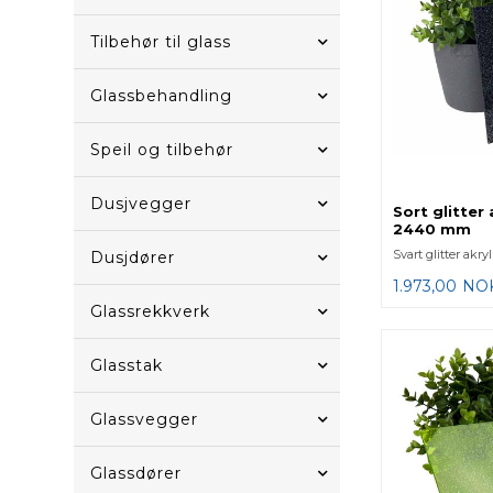
Tilbehør til glass
Glassbehandling
Speil og tilbehør
Dusjvegger
Sort glitter 
2440 mm
Svart glitter akr
Dusjdører
1.973,00
NO
Glassrekkverk
Glasstak
Glassvegger
Glassdører