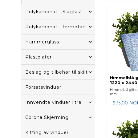
Polykarbonat - Slagfast
Polykarbonat - termotag
Hammerglass
Plastplater
Beslag og tilbehør til skilt
Himmelblå gl
1220 x 244
Forsatsvinduer
Himmelblå glitter
mm
Innvendte vinduer i tre
1.973,00
NO
Corona Skjerming
Kitting av vinduer