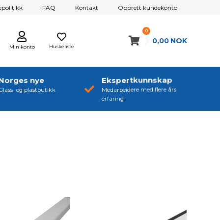
politikk
FAQ
Kontakt
Opprett kundekonto
0
0,00
NOK
Huskeliste
Min konto
Norges nye
Ekspertkunnskap
Glass- og plastbutikk
Medarbeidere med flere års
erfaring