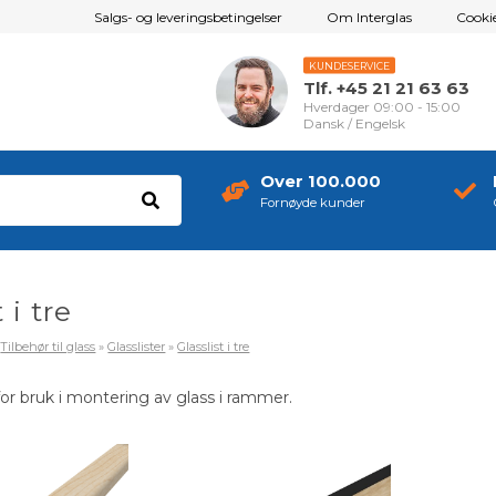
Salgs- og leveringsbetingelser
Om Interglas
Cookie
KUNDESERVICE
Tlf. +45 21 21 63 63
Hverdager 09:00 - 15:00
Dansk / Engelsk
Over 100.000
Fornøyde kunder
 i tre
»
Tilbehør til glass
»
Glasslister
»
Glasslist i tre
for bruk i montering av glass i rammer.