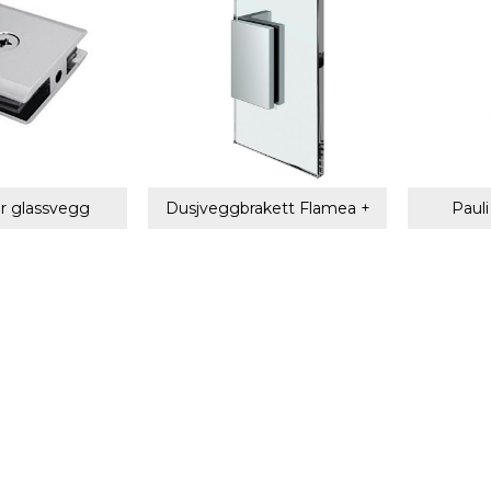
or glassvegg
Dusjveggbrakett Flamea +
Pauli