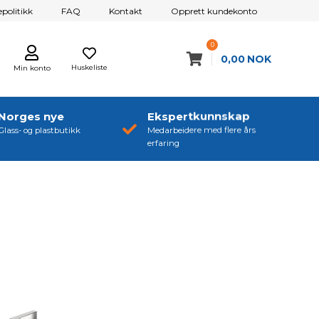
politikk
FAQ
Kontakt
Opprett kundekonto
0
0,00
NOK
Huskeliste
Min konto
Norges nye
Ekspertkunnskap
Glass- og plastbutikk
Medarbeidere med flere års
erfaring