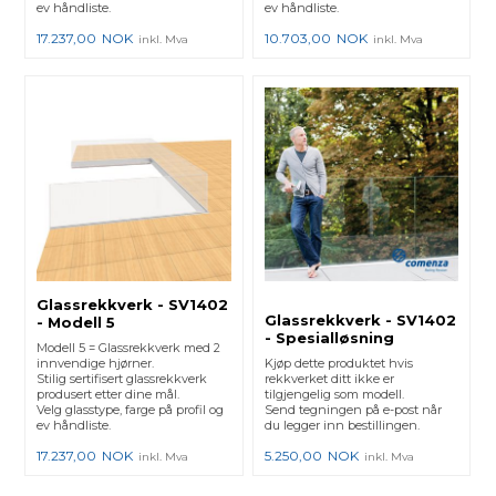
ev håndliste.
ev håndliste.
17.237,00
NOK
10.703,00
NOK
inkl. Mva
inkl. Mva
Glassrekkverk - SV1402
Glassrekkverk - SV1402
- Modell 5
- Spesialløsning
Modell 5 = Glassrekkverk med 2
innvendige hjørner.
Kjøp dette produktet hvis
Stilig sertifisert glassrekkverk
rekkverket ditt ikke er
produsert etter dine mål.
tilgjengelig som modell.
Velg glasstype, farge på profil og
Send tegningen på e-post når
ev håndliste.
du legger inn bestillingen.
17.237,00
NOK
5.250,00
NOK
inkl. Mva
inkl. Mva