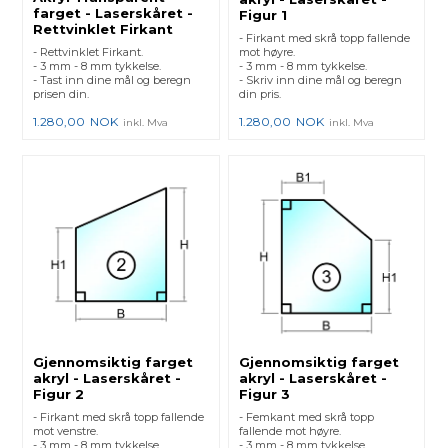
farget - Laserskåret -
Figur 1
Rettvinklet Firkant
- Firkant med skrå topp fallende
- Rettvinklet Firkant.
mot høyre.
- 3 mm - 8 mm tykkelse.
- 3 mm - 8 mm tykkelse.
- Tast inn dine mål og beregn
- Skriv inn dine mål og beregn
prisen din.
din pris.
1.280,00
NOK
1.280,00
NOK
inkl. Mva
inkl. Mva
Gjennomsiktig farget
Gjennomsiktig farget
akryl - Laserskåret -
akryl - Laserskåret -
Figur 2
Figur 3
- Firkant med skrå topp fallende
- Femkant med skrå topp
mot venstre.
fallende mot høyre.
- 3 mm - 8 mm tykkelse.
- 3 mm - 8 mm tykkelse.