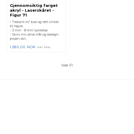
Gjennomsiktig farget
akryl - Laserskåret -
Figur 71
- Trekant m/ bue og rett vinkel
til høyre.
- 3 mm - 8 mm tykkelse.
- Skriv inn dine mål og beregn
prisen din.
1.280,00
NOK
inkl. Mva
Side 1/1