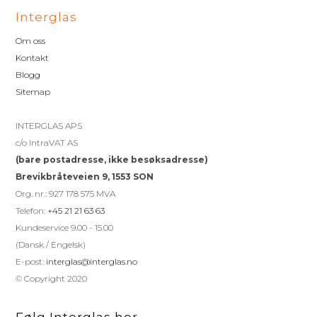
Interglas
Om oss
Kontakt
Blogg
Sitemap
INTERGLAS APS
c/o IntraVAT AS
(bare postadresse, ikke besøksadresse)
Brevikbråteveien 9, 1553 SON
Org. nr.: 927 178 575 MVA
Telefon:
+45 21 21 63 63
Kundeservice 9.00 - 15.00
(Dansk / Engelsk)
E-post:
interglas@interglas.no
© Copyright 2020