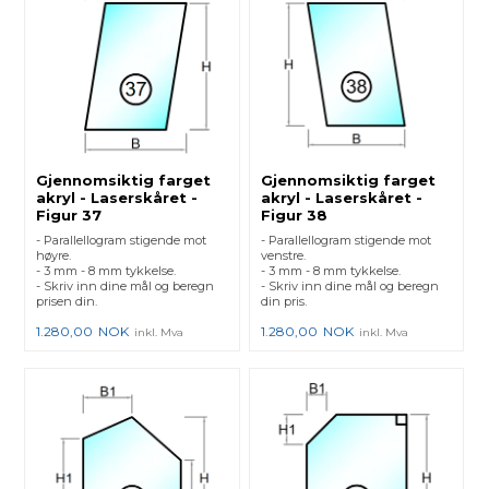
Gjennomsiktig farget
Gjennomsiktig farget
akryl - Laserskåret -
akryl - Laserskåret -
Figur 37
Figur 38
- Parallellogram stigende mot
- Parallellogram stigende mot
høyre.
venstre.
- 3 mm - 8 mm tykkelse.
- 3 mm - 8 mm tykkelse.
- Skriv inn dine mål og beregn
- Skriv inn dine mål og beregn
prisen din.
din pris.
1.280,00
NOK
1.280,00
NOK
inkl. Mva
inkl. Mva