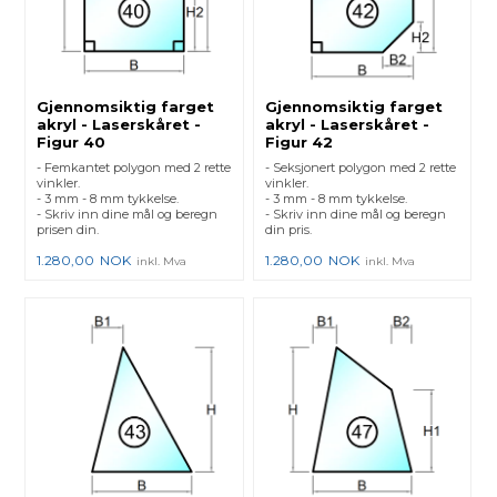
Gjennomsiktig farget
Gjennomsiktig farget
akryl - Laserskåret -
akryl - Laserskåret -
Figur 40
Figur 42
- Femkantet polygon med 2 rette
- Seksjonert polygon med 2 rette
vinkler.
vinkler.
- 3 mm - 8 mm tykkelse.
- 3 mm - 8 mm tykkelse.
- Skriv inn dine mål og beregn
- Skriv inn dine mål og beregn
prisen din.
din pris.
1.280,00
NOK
1.280,00
NOK
inkl. Mva
inkl. Mva