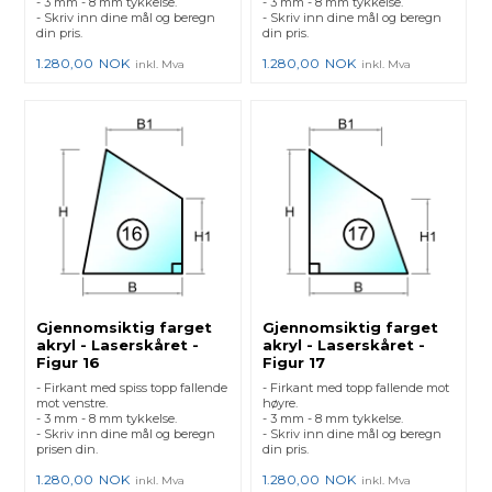
- 3 mm - 8 mm tykkelse.
- 3 mm - 8 mm tykkelse.
- Skriv inn dine mål og beregn
- Skriv inn dine mål og beregn
din pris.
din pris.
1.280,00
NOK
1.280,00
NOK
inkl. Mva
inkl. Mva
Gjennomsiktig farget
Gjennomsiktig farget
akryl - Laserskåret -
akryl - Laserskåret -
Figur 16
Figur 17
- Firkant med spiss topp fallende
- Firkant med topp fallende mot
mot venstre.
høyre.
- 3 mm - 8 mm tykkelse.
- 3 mm - 8 mm tykkelse.
- Skriv inn dine mål og beregn
- Skriv inn dine mål og beregn
prisen din.
din pris.
1.280,00
NOK
1.280,00
NOK
inkl. Mva
inkl. Mva