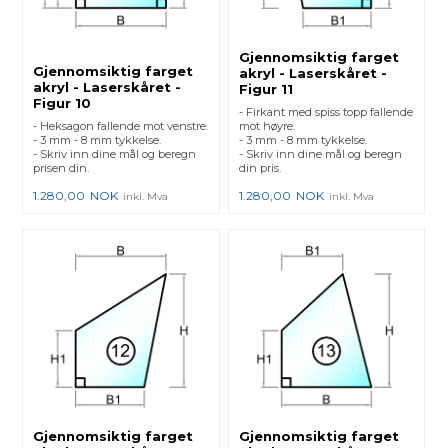
Gjennomsiktig farget
Gjennomsiktig farget
akryl - Laserskåret -
akryl - Laserskåret -
Figur 11
Figur 10
- Firkant med spiss topp fallende
- Heksagon fallende mot venstre.
mot høyre.
- 3 mm - 8 mm tykkelse.
- 3 mm - 8 mm tykkelse.
- Skriv inn dine mål og beregn
- Skriv inn dine mål og beregn
prisen din.
din pris.
1.280,00
NOK
1.280,00
NOK
inkl. Mva
inkl. Mva
Gjennomsiktig farget
Gjennomsiktig farget