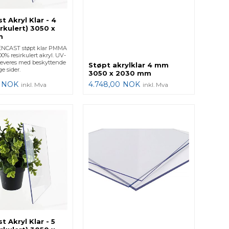
t Akryl Klar - 4
rkulert) 3050 x
m
NCAST støpt klar PMMA
00% resirkulert akryl. UV-
Leveres med beskyttende
Støpt akrylklar 4 mm
e sider.
3050 x 2030 mm
NOK
4.748,00
NOK
inkl. Mva
inkl. Mva
t Akryl Klar - 5