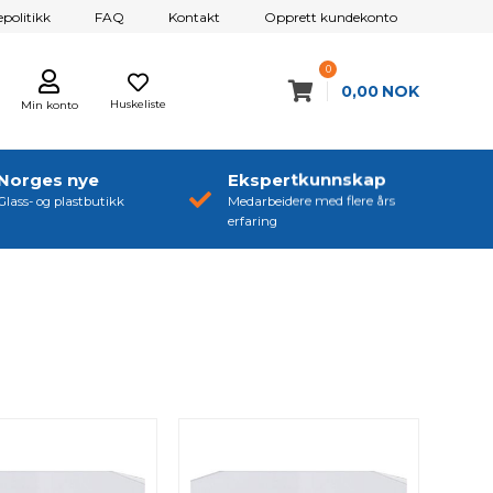
politikk
FAQ
Kontakt
Opprett kundekonto
0
0,00
NOK
Huskeliste
Min konto
Norges nye
Ekspertkunnskap
Glass- og plastbutikk
Medarbeidere med flere års
erfaring