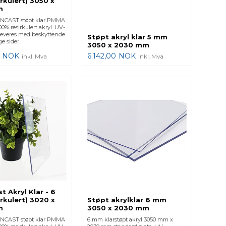
rkulert) 3050 x
m
CAST støpt klar PMMA
00% resirkulert akryl. UV-
Leveres med beskyttende
Støpt akryl klar 5 mm
e sider.
3050 x 2030 mm
NOK
6.142,00
NOK
inkl. Mva
inkl. Mva
t Akryl Klar - 6
rkulert) 3020 x
Støpt akrylklar 6 mm
m
3050 x 2030 mm
CAST støpt klar PMMA
6 mm klarstøpt akryl 3050 mm x