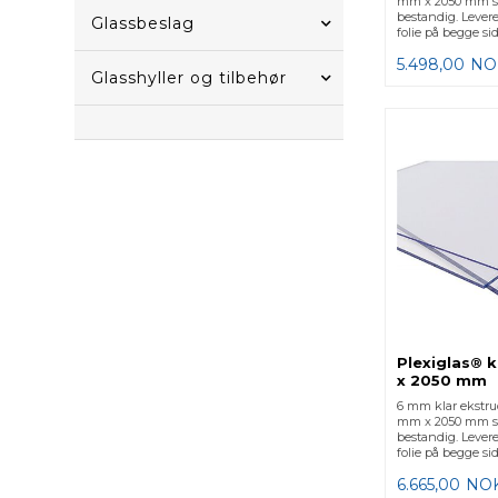
mm x 2050 mm st
bestandig. Lever
Glassbeslag
folie på begge sid
5.498,00
NO
Glasshyller og tilbehør
Plexiglas® 
x 2050 mm
6 mm klar ekstru
mm x 2050 mm st
bestandig. Lever
folie på begge sid
6.665,00
NO