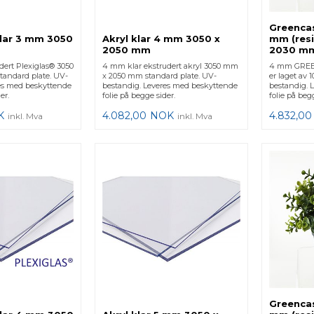
Greencas
klar 3 mm 3050
Akryl klar 4 mm 3050 x
mm (resi
2050 mm
2030 m
dert Plexiglas® 3050
4 mm klar ekstrudert akryl 3050 mm
4 mm GREE
andard plate. UV-
x 2050 mm standard plate. UV-
er laget av 1
es med beskyttende
bestandig. Leveres med beskyttende
bestandig. 
er.
folie på begge sider.
folie på begg
K
4.082,00
NOK
4.832,00
inkl. Mva
inkl. Mva
Greencas