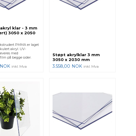
akryl klar - 3 mm
lert) 3050 x 2050
kstrudert PMMA er laget
rkulert akryl. UV-
Leveres med
Støpt akrylklar 3 mm
film på begge sider.
3050 x 2030 mm
NOK
3.558,00
NOK
inkl. Mva
inkl. Mva