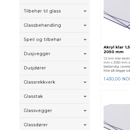
Tilbehør til glass
Glassbehandling
Speil og tilbehør
Akryl klar 1
2050 mm
Dusjvegger
1,5 mm klar ekstr
mm x 2050 mm st
bestandig. Lever
Dusjdører
folie på begge sid
1.430,00
NO
Glassrekkverk
Glasstak
Glassvegger
Glassdører