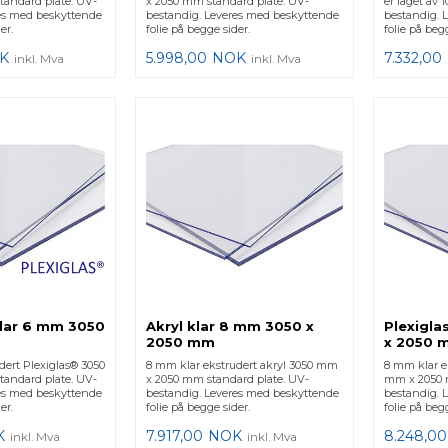
andard plate. UV-
x 2050 mm standard plate. UV-
er laget av 1
es med beskyttende
bestandig. Leveres med beskyttende
bestandig. 
er.
folie på begge sider.
folie på begg
K
5.998,00
NOK
7.332,00
inkl. Mva
inkl. Mva
klar 6 mm 3050
Akryl klar 8 mm 3050 x
Plexigla
2050 mm
x 2050 
dert Plexiglas® 3050
8 mm klar ekstrudert akryl 3050 mm
8 mm klar e
andard plate. UV-
x 2050 mm standard plate. UV-
mm x 2050 
es med beskyttende
bestandig. Leveres med beskyttende
bestandig. 
er.
folie på begge sider.
folie på begg
K
7.917,00
NOK
8.248,00
inkl. Mva
inkl. Mva