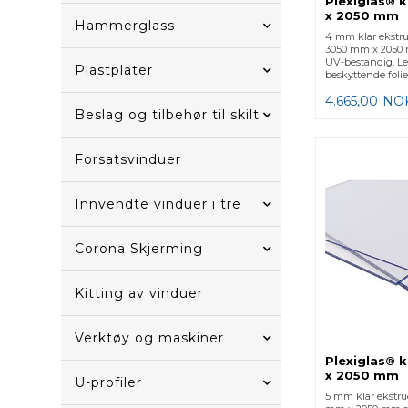
Plexiglas® 
x 2050 mm
Hammerglass
4 mm klar ekstru
3050 mm x 2050 
UV-bestandig. L
Plastplater
beskyttende folie
4.665,00
NO
Beslag og tilbehør til skilt
Forsatsvinduer
Innvendte vinduer i tre
Corona Skjerming
Kitting av vinduer
Verktøy og maskiner
Plexiglas® 
x 2050 mm
U-profiler
5 mm klar ekstru