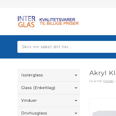
Akryl K
Isolerglass
Du er her:
Forside
Glass (Enkeltlag)
Vinduer
Drivhusglass