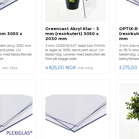
Greencast Akryl Klar - 3
OPTIX-R 
 mm 3050 x
mm (resirkulert) 3050 x
(resirku
2030 mm
mm
dert akryl 3050 mm
3 mm GREENCAST støpt klar PMMA
3 mm klar e
rd plate. UV-
er laget av 100% resirkulert akryl. UV-
av 90 % resi
es med beskyttende
bestandig. Leveres med beskyttende
bestandig. 
er.
folie på begge sider.
beskyttelses
K
4.825,00
NOK
3.275,00
inkl. Mva
inkl. Mva