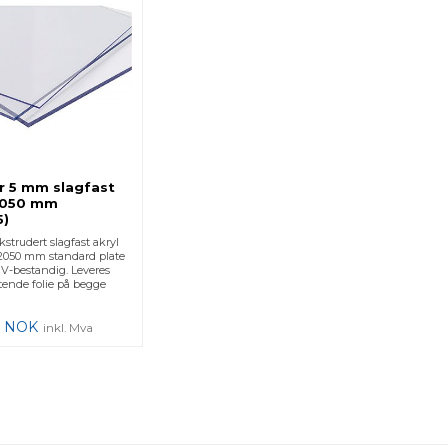
ar 5 mm slagfast
2050 mm
5)
strudert slagfast akryl
2050 mm standard plate
UV-bestandig. Leveres
ende folie på begge
NOK
inkl. Mva