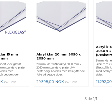
Akryl kl
3050 x 
klar 15 mm
Akryl klar 20 mm 3050 x
(Resist7
0 mm
2050 mm
5 mm klar ek
dert Plexiglas ®
20 mm klar støbt akryl 3050 mm x
3050 mm x 
mm standard plate.
2050 mm standard plate. UV-
(Resist75). 
everes med
bestandig. Leveres med beskyttende
med beskytt
 på begge sider.
folie på begge sider.
sider.
K
29.398,00
NOK
11.292,00
inkl. Mva
inkl. Mva
Side 1/1