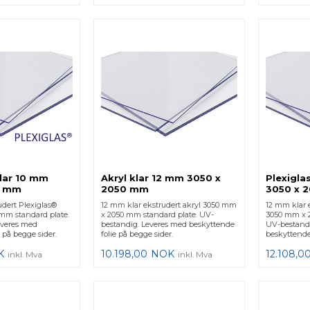
klar 10 mm
Akryl klar 12 mm 3050 x
Plexigla
0 mm
2050 mm
3050 x 
udert Plexiglas®
12 mm klar ekstrudert akryl 3050 mm
12 mm klar 
mm standard plate.
x 2050 mm standard plate. UV-
3050 mm x 2
everes med
bestandig. Leveres med beskyttende
UV-bestandi
 på begge sider.
folie på begge sider.
beskyttende 
K
10.198,00
NOK
12.108,0
inkl. Mva
inkl. Mva