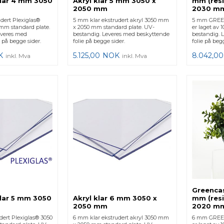
klar 4 mm 3050
Akryl klar 5 mm 3050 x
mm (resi
2050 mm
2030 m
dert Plexiglas®
5 mm klar ekstrudert akryl 3050 mm
5 mm GREEN
mm standard plate.
x 2050 mm standard plate. UV-
er laget av 1
everes med
bestandig. Leveres med beskyttende
bestandig. 
 på begge sider.
folie på begge sider.
folie på begg
K
5.125,00
NOK
8.042,00
inkl. Mva
inkl. Mva
Greencas
klar 5 mm 3050
Akryl klar 6 mm 3050 x
mm (resi
2050 mm
2020 m
dert Plexiglas® 3050
6 mm klar ekstrudert akryl 3050 mm
6 mm GREEN