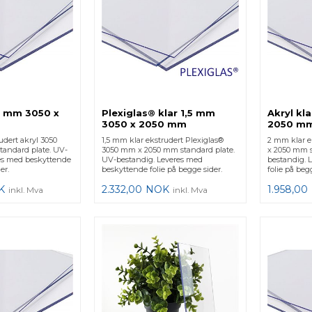
,5 mm 3050 x
Plexiglas® klar 1,5 mm
Akryl kl
3050 x 2050 mm
2050 m
udert akryl 3050
1,5 mm klar ekstrudert Plexiglas®
2 mm klar e
andard plate. UV-
3050 mm x 2050 mm standard plate.
x 2050 mm s
es med beskyttende
UV-bestandig. Leveres med
bestandig. 
er.
beskyttende folie på begge sider.
folie på begg
K
2.332,00
NOK
1.958,00
inkl. Mva
inkl. Mva