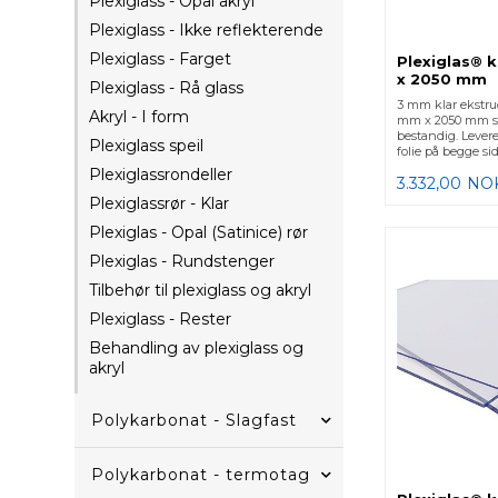
Plexiglass - Opal akryl
Plexiglass - Ikke reflekterende
Plexiglass - Farget
Plexiglas® 
x 2050 mm
Plexiglass - Rå glass
3 mm klar ekstru
Akryl - I form
mm x 2050 mm st
bestandig. Lever
Plexiglass speil
folie på begge sid
Plexiglassrondeller
3.332,00
NO
Plexiglassrør - Klar
Plexiglas - Opal (Satinice) rør
Plexiglas - Rundstenger
Tilbehør til plexiglass og akryl
Plexiglass - Rester
Behandling av plexiglass og
akryl
Polykarbonat - Slagfast
Polykarbonat - termotag