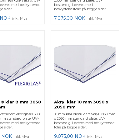
00% resirkulert akryl. UV-
2030 mm standard plate. UV-
Leveres med beskyttende
bestandig. Leveres med
e sider.
beskyttelsesfolie på begge sider.
NOK
7.075,00
NOK
inkl. Mva
inkl. Mva
s® klar 8 mm 3050
Akryl klar 10 mm 3050 x
mm
2050 mm
kstrudert Plexiglas® 3050
10 mm klar ekstrudert akryl 3050 mm
mm standard plate. UV-
x 2050 mm standard plate. UV-
Leveres med beskyttende
bestandig. Leveres med beskyttende
e sider.
folie på begge sider.
NOK
9.075,00
NOK
inkl. Mva
inkl. Mva